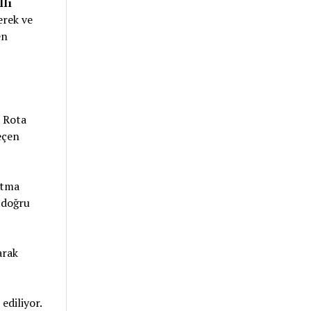
llı
erek ve
en
n Rota
eçen
itma
 doğru
arak
ediliyor.