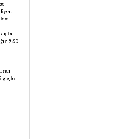
se
liyor.
blem.
dijital
ığın %50
i
tıran
i güçlü