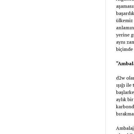
aşaması
başardık
ülkemiz 
anlamına
yerine g
aynı zam
biçimde 
“Ambala
d2w olar
ışığı il
başlarke
aylık bi
karbondi
bırakmad
Ambalaj,