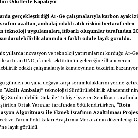
lını Ödüllerle Kapatıyor
larda gerçekleştirdiği Ar-Ge çalışmalarıyla karbon ayak izi
srafını azaltan, ambalaj odaklı atık riskini bertaraf eden
 teknoloji uygulamaları, itibarlı oluşumlar tarafından 2
 sürdürülebilirlik alanında 3 farklı ödüle layık görüldü.
iz yıllarda inovasyon ve teknoloji yatırımlarını kurduğu Ar-Ge
ile artıran UNO, ekmek sektörünün geleceğine ilham veren
ebilirlik odaklı çalışmalarıyla kamuoyunun takdirini kazanıyor
u günden bu yana doğaya karşı sorumluluklarını yerine getir
un
“Akıllı Ambalaj”
teknolojisi Sürdürülebilirlik Akademisi’nin
iği Sürdürülebilir Gıda ile Türkiye İşveren Sendikası tarafında
ştirilen Ortak Yarınlar tarafından ödüllendirilirken,
“Rota
asyon Algoritması ile Ekmek İsrafının Azaltılması Projes
cek ve Tarım Politikaları Araştırma Merkezi’nin düzenlediği G
’ne layık görüldü.