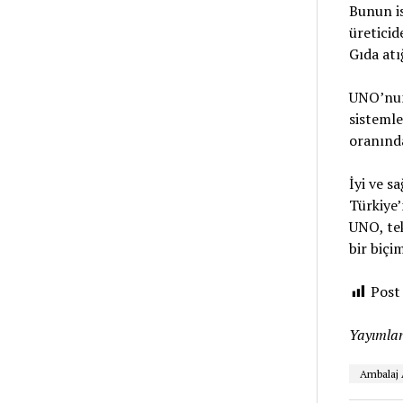
Bunun is
üreticid
Gıda atı
UNO’nun 
sisteml
oranında
İyi ve s
Türkiye’
UNO, tek
bir biçi
Post
Yayımlan
Ambalaj 