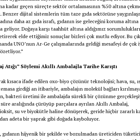
na kadar geçen süreçte sektör ortalamasının %50 altına çekm
. Benzer dijital sistemlerin tüm taze gıda sektörüne yaygınlaş
adına daha az gıda israfı, gıdanın ise geleceğini koruma altına
 geliyor. Doğaya karşı taahhüt altına aldığımız sorumluluklar
etirerek elde ettiğimiz sonuçlar bizleri çok mutlu ediyor. Bu çık
anda UNO’nun Ar-Ge çalışmalarında geldiği mesafeyi de çok iy
özetliyor.”
j Atığı” Söylemi Akıllı Ambalajla Tarihe Karıştı
ak kısaca ifade edilen oxo-biyo çözünür teknolojisi; hava, su, ı
e temasa girdiği an itibariyle, ambalajın molekül bağları kırılmay
n, bakteri üretimi ile ambalajda sürekli bir çözünme gerçekleşi
r süre aralığında çürüyüp parçalara ayrılan Akıllı Ambalaj,
oksit, su ve biyokütle haline dönüşerek, geride hiçbir zararlı ka
an adeta bir yaprak gibi doğada kayboluyor.
 gıdanın hijyenik bir şekilde ve bozulmadan üreticiden tüketici