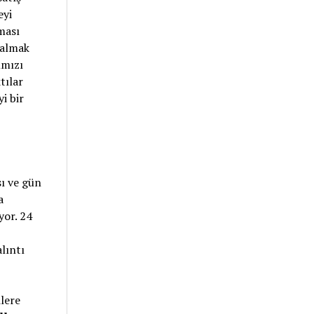
eyi
ması
 almak
ımızı
tılar
i bir
sı ve gün
a
yor. 24
lıntı
lere