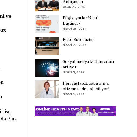
Anlaşması
OCAK 23, 2026
ni ve
Bilgisayarlar Nasıl
Düşünür?
NISAN 26, 2024
023
Beko Eurocucina
NISAN 22, 2024
Sosyal medya kullanıcıları
.
artıyor
NISAN 3, 2024
en
İleri yaşlarda baba olma
otizme neden olabiliyor!
NISAN 1, 2024
n
i
” ise
ıda Plus