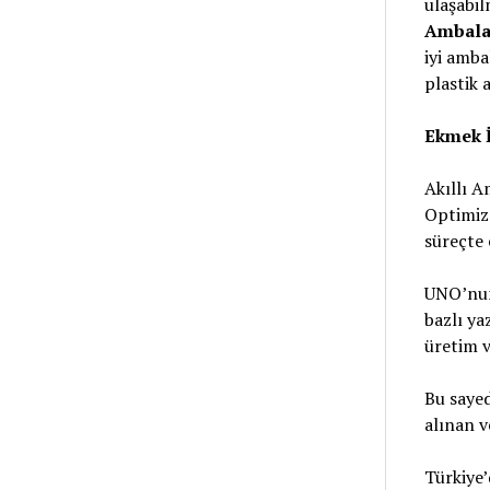
ulaşabil
Ambala
iyi amba
plastik 
Ekmek İ
Akıllı A
Optimiza
süreçte 
UNO’nun 
bazlı ya
üretim v
Bu sayed
alınan v
Türkiye’