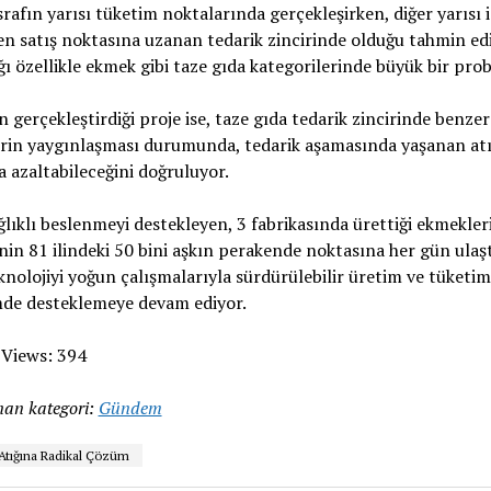
rafın yarısı tüketim noktalarında gerçekleşirken, diğer yarısı i
en satış noktasına uzanan tedarik zincirinde olduğu tahmin edi
ğı özellikle ekmek gibi taze gıda kategorilerinde büyük bir pro
gerçekleştirdiği proje ise, taze gıda tedarik zincirinde benzer 
erin yaygınlaşması durumunda, tedarik aşamasında yaşanan at
 azaltabileceğini doğruluyor.
ağlıklı beslenmeyi destekleyen, 3 fabrikasında ürettiği ekmekler
nin 81 ilindeki 50 bini aşkın perakende noktasına her gün ulaş
nolojiyi yoğun çalışmalarıyla sürdürülebilir üretim ve tüketim
mde desteklemeye devam ediyor.
 Views:
394
an kategori:
Gündem
Atığına Radikal Çözüm