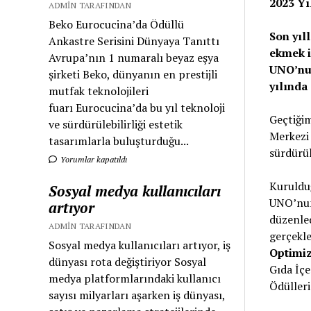
2023 Yı
ADMIN TARAFINDAN
Beko Eurocucina’da Ödüllü
Son yıl
Ankastre Serisini Dünyaya Tanıttı
ekmek i
Avrupa’nın 1 numaralı beyaz eşya
UNO’nun
şirketi Beko, dünyanın en prestijli
yılında
mutfak teknolojileri
fuarı Eurocucina’da bu yıl teknoloji
Geçtiğim
ve sürdürülebilirliği estetik
Merkezi 
tasarımlarla buluşturduğu...
sürdürül
Yorumlar kapatıldı
Kurulduğ
Sosyal medya kullanıcıları
UNO’n
artıyor
düzenled
ADMIN TARAFINDAN
gerçekle
Sosyal medya kullanıcıları artıyor, iş
Optimiz
dünyası rota değiştiriyor Sosyal
Gıda İçe
medya platformlarındaki kullanıcı
Ödülleri
sayısı milyarları aşarken iş dünyası,