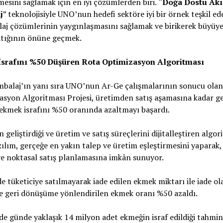
mesini sağlamak için en iyi çözümlerden biri.
“Doğa Dostu Akı
j
” teknolojisiyle UNO’nun hedefi sektöre iyi bir örnek teşkil ed
laj çözümlerinin yaygınlaşmasını sağlamak ve birikerek büyüy
atığının önüne geçmek.
srafını %50 Düşüren Rota Optimizasyon Algoritması
mbalaj’ın yanı sıra UNO’nun Ar-Ge çalışmalarının sonucu ola
syon Algoritması Projesi, üretimden satış aşamasına kadar g
ekmek israfını %50 oranında azaltmayı başardı.
geliştirdiği ve üretim ve satış süreçlerini dijitalleştiren algor
zılım, gerçeğe en yakın talep ve üretim eşleştirmesini yaparak,
e noktasal satış planlamasına imkân sunuyor.
e tüketiciye satılmayarak iade edilen ekmek miktarı ile iade ol
e geri dönüşüme yönlendirilen ekmek oranı %50 azaldı.
de günde yaklaşık 14 milyon adet ekmeğin israf edildiği tahmin 