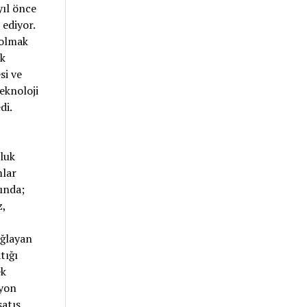
yıl önce
 ediyor.
 olmak
ok
si ve
eknoloji
di.
uluk
mlar
sında;
z,
ağlayan
tığı
ek
syon
atış