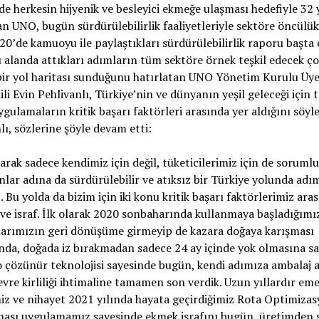
de herkesin hijyenik ve besleyici ekmeğe ulaşması hedefiyle 32 
an UNO, bugün sürdürülebilirlik faaliyetleriyle sektöre öncülük
020’de kamuoyu ile paylaştıkları sürdürülebilirlik raporu başta
 alanda attıkları adımların tüm sektöre örnek teşkil edecek ç
ir yol haritası sunduğunu hatırlatan UNO Yönetim Kurulu Üye
li Evin Pehlivanlı, Türkiye’nin ve dünyanın yeşil geleceği için t
ygulamaların kritik başarı faktörleri arasında yer aldığını söyle
lı, sözlerine şöyle devam etti:
rak sadece kendimiz için değil, tüketicilerimiz için de soruml
onlar adına da sürdürülebilir ve atıksız bir Türkiye yolunda adı
. Bu yolda da bizim için iki konu kritik başarı faktörlerimiz ara
ve israf. İlk olarak 2020 sonbaharında kullanmaya başladığımı
larımızın geri dönüşüme girmeyip de kazara doğaya karışması
da, doğada iz bırakmadan sadece 24 ay içinde yok olmasına s
 çözünür teknolojisi sayesinde bugün, kendi adımıza ambalaj a
evre kirliliği ihtimaline tamamen son verdik. Uzun yıllardır em
iz ve nihayet 2021 yılında hayata geçirdiğimiz Rota Optimiza
ması uygulamamız sayesinde ekmek israfını bugün, üretimden s