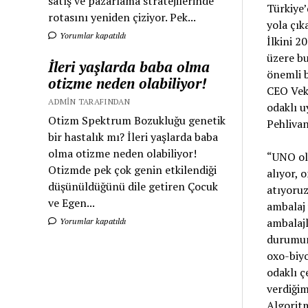
satış ve pazarlama stratejilerinde
Türkiye’
rotasını yeniden çiziyor. Pek...
yola çık
Yorumlar kapatıldı
İlkini 2
üzere bu
İleri yaşlarda baba olma
önemli b
otizme neden olabiliyor!
CEO Veki
ADMIN TARAFINDAN
odaklı u
Otizm Spektrum Bozukluğu genetik
Pehlivan
bir hastalık mı? İleri yaşlarda baba
olma otizme neden olabiliyor!
“UNO ola
Otizmde pek çok genin etkilendiği
alıyor, 
düşünüldüğünü dile getiren Çocuk
atıyoruz
ve Egen...
ambalaj 
ambalaj
Yorumlar kapatıldı
durumun
oxo-biyo
odaklı ç
verdiğim
Algorit