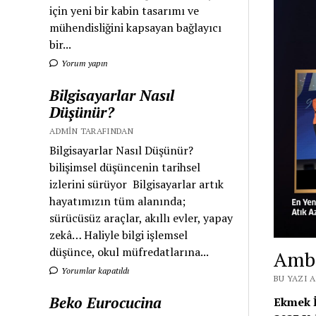
için yeni bir kabin tasarımı ve
mühendisliğini kapsayan bağlayıcı
bir...
Yorum yapın
Bilgisayarlar Nasıl
Düşünür?
ADMIN TARAFINDAN
Bilgisayarlar Nasıl Düşünür?
bilişimsel düşüncenin tarihsel
izlerini sürüyor Bilgisayarlar artık
hayatımızın tüm alanında;
sürücüsüz araçlar, akıllı evler, yapay
zekâ… Haliyle bilgi işlemsel
düşünce, okul müfredatlarına...
Amba
Yorumlar kapatıldı
BU YAZI A
Beko Eurocucina
Ekmek İ