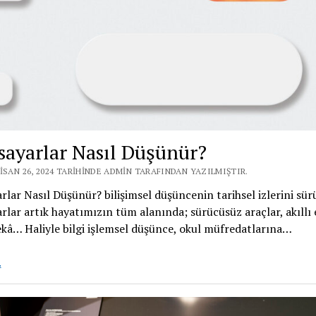
isayarlar Nasıl Düşünür?
ISAN 26, 2024 TARIHINDE ADMIN TARAFINDAN YAZILMIŞTIR.
arlar Nasıl Düşünür? bilişimsel düşüncenin tarihsel izlerini sü
arlar artık hayatımızın tüm alanında; sürücüsüz araçlar, akıllı 
kâ… Haliyle bilgi işlemsel düşünce, okul müfredatlarına…
Bilgisayarlar
.
Nasıl
Düşünür?