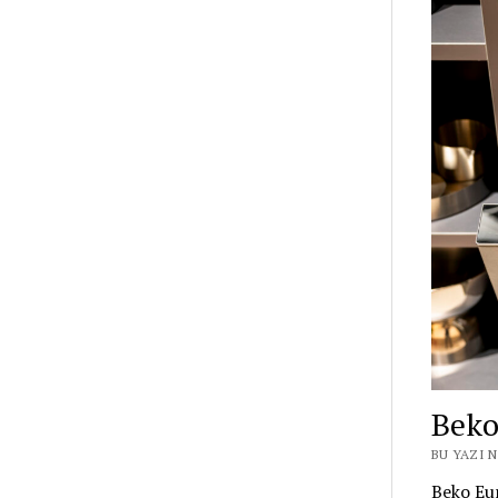
Beko
BU YAZI N
Beko Eur