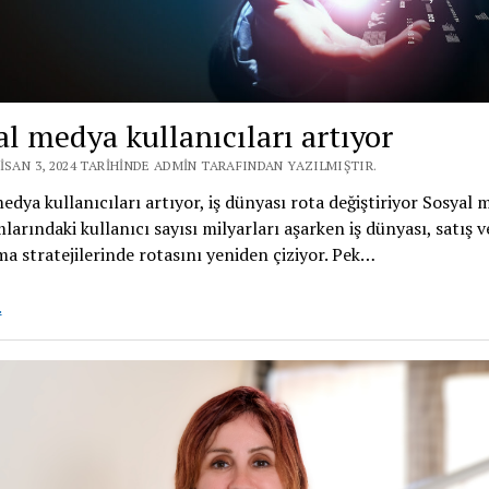
al medya kullanıcıları artıyor
ISAN 3, 2024 TARIHINDE ADMIN TARAFINDAN YAZILMIŞTIR.
edya kullanıcıları artıyor, iş dünyası rota değiştiriyor Sosyal
larındaki kullanıcı sayısı milyarları aşarken iş dünyası, satış v
a stratejilerinde rotasını yeniden çiziyor. Pek…
Sosyal
.
medya
kullanıcıları
artıyor