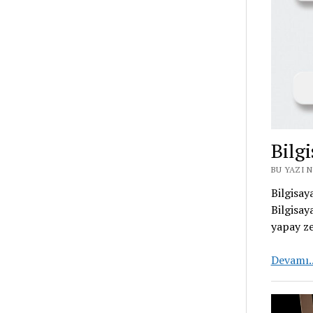
Bilg
BU YAZI N
Bilgisay
Bilgisay
yapay ze
Devamı.