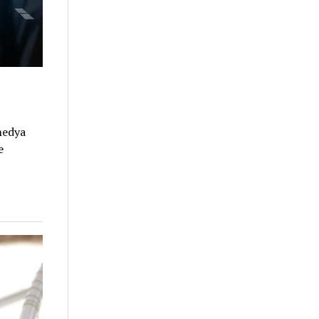
 medya
e