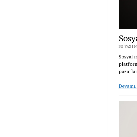
Sosy
BU YAZI N
Sosyal m
platform
pazarlam
Devamı.