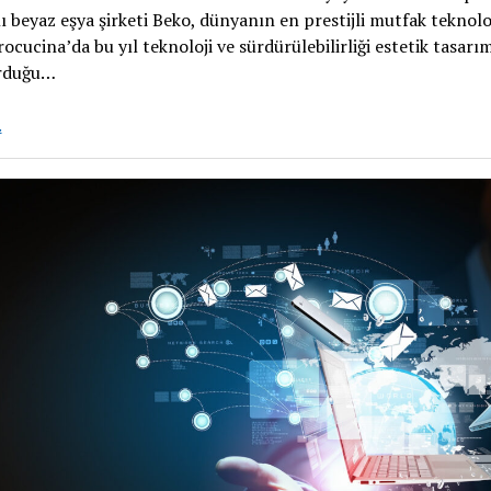
 beyaz eşya şirketi Beko, dünyanın en prestijli mutfak teknoloj
rocucina’da bu yıl teknoloji ve sürdürülebilirliği estetik tasarı
rduğu…
Beko Eurocucina
.