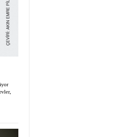
rüyor
evler,