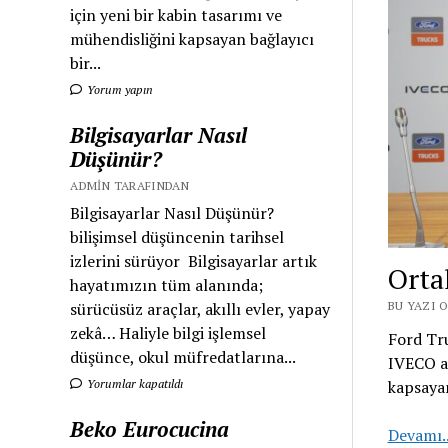
için yeni bir kabin tasarımı ve
mühendisliğini kapsayan bağlayıcı
bir...
Yorum yapın
Bilgisayarlar Nasıl
Düşünür?
ADMIN TARAFINDAN
Bilgisayarlar Nasıl Düşünür?
bilişimsel düşüncenin tarihsel
izlerini sürüyor Bilgisayarlar artık
Orta
hayatımızın tüm alanında;
sürücüsüz araçlar, akıllı evler, yapay
BU YAZI O
zekâ… Haliyle bilgi işlemsel
Ford Tr
düşünce, okul müfredatlarına...
IVECO ağ
Yorumlar kapatıldı
kapsayan
Beko Eurocucina
Devamı.