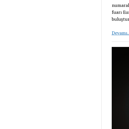
numaralı
fuarı Eu
buluştu
Devamı.