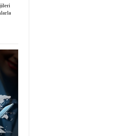
ileri
mlarla