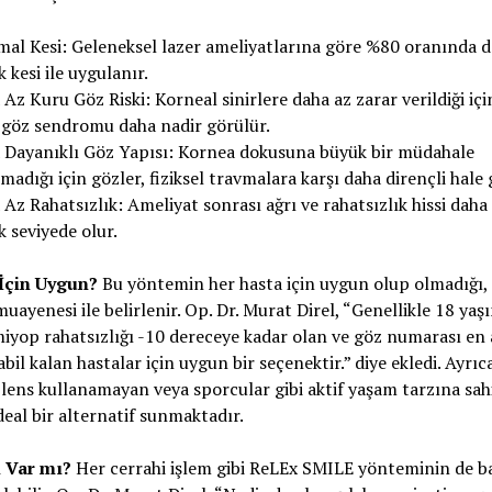
mal Kesi: Geleneksel lazer ameliyatlarına göre %80 oranında 
 kesi ile uygulanır.
Az Kuru Göz Riski: Korneal sinirlere daha az zarar verildiği içi
 göz sendromu daha nadir görülür.
 Dayanıklı Göz Yapısı: Kornea dokusuna büyük bir müdahale
madığı için gözler, fiziksel travmalara karşı daha dirençli hale g
Az Rahatsızlık: Ameliyat sonrası ağrı ve rahatsızlık hissi daha
 seviyede olur.
İçin Uygun?
Bu yöntemin her hasta için uygun olup olmadığı, 
muayenesi ile belirlenir. Op. Dr. Murat Direl, “Genellikle 18 yaş
iyop rahatsızlığı -10 dereceye kadar olan ve göz numarası en a
abil kalan hastalar için uygun bir seçenektir.” diye ekledi. Ayrıca
lens kullanamayan veya sporcular gibi aktif yaşam tarzına sahi
ideal bir alternatif sunmaktadır.
i Var mı?
Her cerrahi işlem gibi ReLEx SMILE yönteminin de b