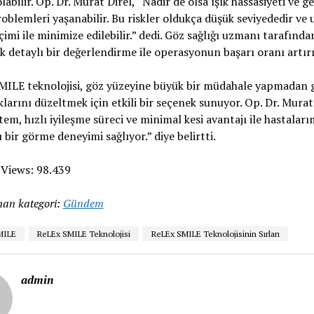
olabilir. Op. Dr. Murat Direl, “Nadir de olsa ışık hassasiyeti ve g
oblemleri yaşanabilir. Bu riskler oldukça düşük seviyededir ve
çimi ile minimize edilebilir.” dedi. Göz sağlığı uzmanı tarafında
k detaylı bir değerlendirme ile operasyonun başarı oranı artırıl
MILE teknolojisi, göz yüzeyine büyük bir müdahale yapmadan 
larını düzeltmek için etkili bir seçenek sunuyor. Op. Dr. Murat 
em, hızlı iyileşme süreci ve minimal kesi avantajı ile hastaları
 bir görme deneyimi sağlıyor.” diye belirtti.
 Views:
98.439
an kategori:
Gündem
MILE
ReLEx SMILE Teknolojisi
ReLEx SMILE Teknolojisinin Sırları
admin