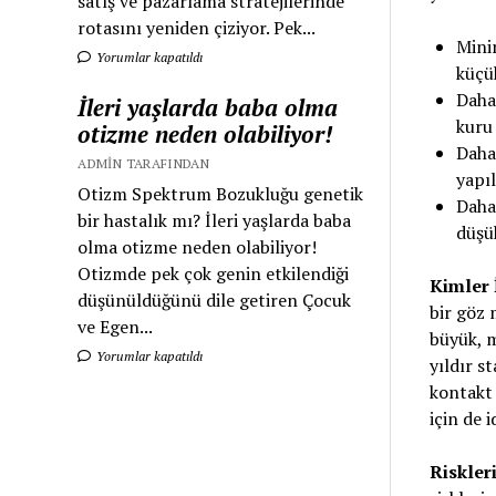
satış ve pazarlama stratejilerinde
rotasını yeniden çiziyor. Pek...
Mini
Yorumlar kapatıldı
küçük
Daha 
İleri yaşlarda baba olma
kuru
otizme neden olabiliyor!
Daha
ADMIN TARAFINDAN
yapıl
Otizm Spektrum Bozukluğu genetik
Daha 
bir hastalık mı? İleri yaşlarda baba
düşük
olma otizme neden olabiliyor!
Otizmde pek çok genin etkilendiği
Kimler 
düşünüldüğünü dile getiren Çocuk
bir göz 
ve Egen...
büyük, m
Yorumlar kapatıldı
yıldır st
kontakt 
için de 
Riskler