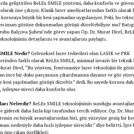
arda geliştirilen ReLEx SMILE yöntemi, daha konforlu ve güvenl
olarak öne çıkıyor. Klasik lazer ameliyatlarından farklı olarak 
korneaya büyük bir kesi yapmadan uygulanıyor. Peki, bu tekno
en insan gözüne dokunmadan görüşü düzeltebiliyor mu? Batıg
rubu Balçova Şubesi’nde görev yapan Op. Dr. Murat Direl, ReL
knolojisinin detaylarını ve avantajlarını paylaştı.
SMILE Nedir?
Geleneksel lazer tedavileri olan LASIK ve PRK
rinden farklı olarak ReLEx SMILE, minimal invaziv bir teknik k
Murat Direl, “Bu yöntem, femtosaniye lazer teknolojisi ile gözü
n ince bir doku parçasının çıkarılmasına dayanır ve göz yüze
r kesi yapılmadan görüşü düzeltir.” dedi. Bu sayede kornea dah
r, iyileşme süreci daha konforlu olur.
ları Nelerdir?
ReLEx SMILE teknolojisinin sunduğu avantajla
e giderek daha fazla kişi tarafından tercih ediliyor. Op. Dr. Mur
emin en büyük avantajlarından biri, göz yüzeyine geniş bir kes
ası nedeniyle daha hızlı iyileşme sürecidir.” diye belirtti. İşte 
 öne çıkan özellikleri: