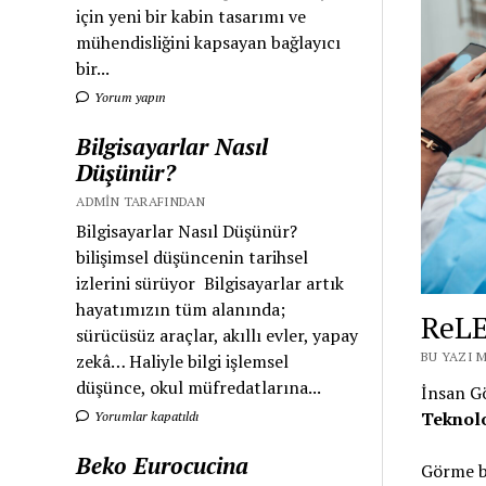
için yeni bir kabin tasarımı ve
mühendisliğini kapsayan bağlayıcı
bir...
Yorum yapın
Bilgisayarlar Nasıl
Düşünür?
ADMIN TARAFINDAN
Bilgisayarlar Nasıl Düşünür?
bilişimsel düşüncenin tarihsel
izlerini sürüyor Bilgisayarlar artık
hayatımızın tüm alanında;
ReLE
sürücüsüz araçlar, akıllı evler, yapay
BU YAZI M
zekâ… Haliyle bilgi işlemsel
düşünce, okul müfredatlarına...
İnsan 
Teknolo
Yorumlar kapatıldı
Beko Eurocucina
Görme bo