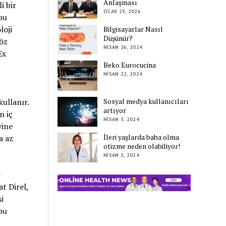
Anlaşması
i bir
OCAK 23, 2026
bu
loji
Bilgisayarlar Nasıl
Düşünür?
öz
NISAN 26, 2024
Ex
Beko Eurocucina
NISAN 22, 2024
Sosyal medya kullanıcıları
ullanır.
artıyor
n iç
NISAN 3, 2024
yine
İleri yaşlarda baba olma
a az
otizme neden olabiliyor!
NISAN 1, 2024
r
at Direl,
i
bu