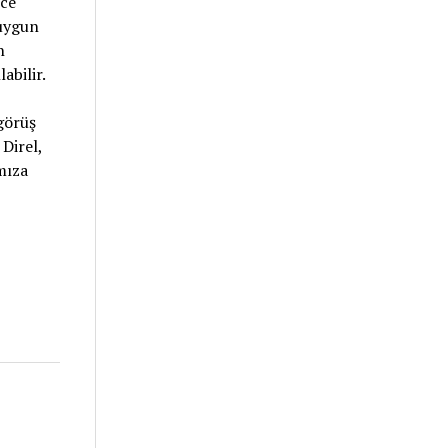
ece
 uygun
n
abilir.
görüş
Direl,
mıza