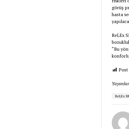
riskleri 
görüş pr
hasta se
yapılaca
ReLEx S
bozukluk
“Bu yönt
konforlu
Post
Yayımlan
ReLEx S