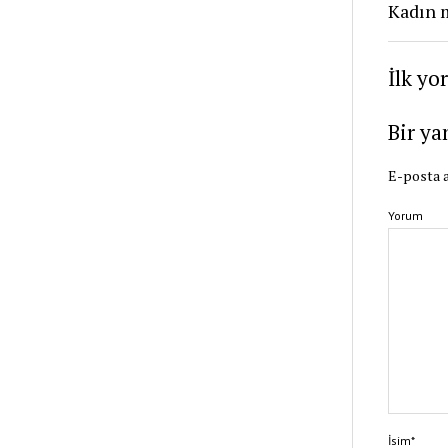
Kadın 
İlk yo
Bir ya
E-posta a
Yorum
İsim*