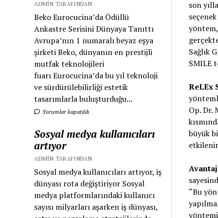
son yıll
ADMIN TARAFINDAN
seçenek 
Beko Eurocucina’da Ödüllü
yöntem, 
Ankastre Serisini Dünyaya Tanıttı
gerçekt
Avrupa’nın 1 numaralı beyaz eşya
Sağlık G
şirketi Beko, dünyanın en prestijli
SMILE te
mutfak teknolojileri
fuarı Eurocucina’da bu yıl teknoloji
ReLEx 
ve sürdürülebilirliği estetik
yöntemle
tasarımlarla buluşturduğu...
Op. Dr. 
Yorumlar kapatıldı
kısmında
Sosyal medya kullanıcıları
büyük bi
artıyor
etkileni
ADMIN TARAFINDAN
Avantaj
Sosyal medya kullanıcıları artıyor, iş
sayesind
dünyası rota değiştiriyor Sosyal
“Bu yönt
medya platformlarındaki kullanıcı
yapılmam
sayısı milyarları aşarken iş dünyası,
yöntemin