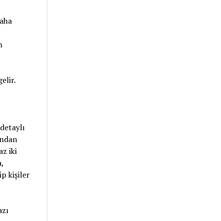
daha
n
elir.
detaylı
ından
z iki
,
p kişiler
azı