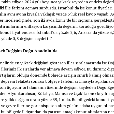
 takip ediyor. 2024 yılı boyunca yüksek seyreden endeks değerl
iki ille farkını açmayı sürdürdü. İstanbul’da ise konut fiyatları,
ılın aynı ayına kıyasla yaklaşık yüzde 3’lük reel kayıp yaşadı. Ay
er incelendiğinde, son iki ayda İzmir’de bir sıçrama gerçekleşti
tırımlarının enflasyon karşısında değerini koruduğu görülüyor
konut fiyat endeksi İstanbul’da yüzde 2,6, Ankara’da yüzde 3,
 yüzde 3,8 değişim kaydetti.”
sek Değişim Doğu Anadolu’da
nelinde en yüksek değişimi gösteren iller sıralamasında ise Do
illerimiz ilk sıralarda yer almaya devam ediyor. Bu durum; diğe
rtışların olduğu dönemde bölgede artışın sınırlı kalmış olması
deprem felaketi sonrası bölgeye talebin artmasıyla açıklanabil
son üç aydır ortalamanın üzerinde değişim kaydeden Doğu Ege
zden Afyonkarahisar, Kütahya, Manisa ve Uşak’ta önceki yılın a
re yıllık değişim oranı yüzde 39,1 oldu. Bu bölgedeki konut fiy
 ve çevre illerine göre nispeten alım gücüne daha uygun olmas
e bu bölgede il dışından da yatırım amaçlı konut alımlarına ne