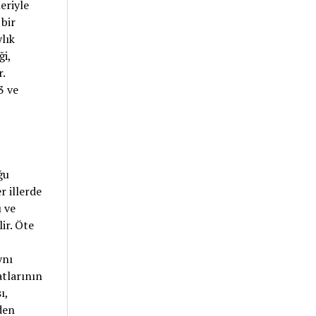
eriyle
 bir
lık
ği,
.
3 ve
ğu
r illerde
 ve
ir. Öte
ynı
atlarının
ı,
den