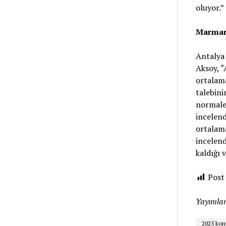
oluyor.”
Marmara
Antalya 
Aksoy, “
ortalama
talebini
normale 
incelend
ortalama
incelend
kaldığı 
Post
Yayımlan
2025 konu