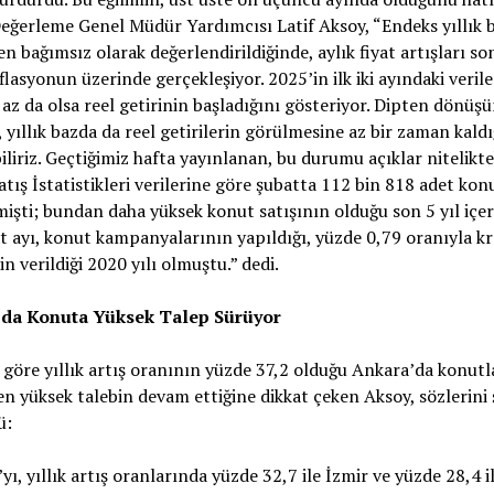
ğerleme Genel Müdür Yardımcısı Latif Aksoy, “Endeks yıllık 
en bağımsız olarak değerlendirildiğinde, aylık fiyat artışları son
flasyonun üzerinde gerçekleşiyor. 2025’in ilk iki ayındaki verile
az da olsa reel getirinin başladığını gösteriyor. Dipten dönüş
 yıllık bazda da reel getirilerin görülmesine az bir zaman kaldı
iliriz. Geçtiğimiz hafta yayınlanan, bu durumu açıklar nitelikt
tış İstatistikleri verilerine göre şubatta 112 bin 818 adet konu
mişti; bundan daha yüksek konut satışının olduğu son 5 yıl içer
t ayı, konut kampanyalarının yapıldığı, yüzde 0,79 oranıyla kr
in verildiği 2020 yılı olmuştu.” dedi.
da Konuta Yüksek Talep Sürüyor
göre yıllık artış oranının yüzde 37,2 olduğu Ankara’da konutl
en yüksek talebin devam ettiğine dikkat çeken Aksoy, sözlerini 
ü:
yı, yıllık artış oranlarında yüzde 32,7 ile İzmir ve yüzde 28,4 i