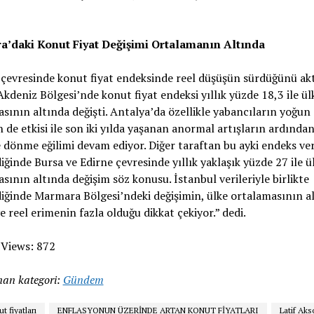
’daki Konut Fiyat Değişimi Ortalamanın Altında
çevresinde konut fiyat endeksinde reel düşüşün sürdüğünü ak
Akdeniz Bölgesi’nde konut fiyat endeksi yıllık yüzde 18,3 ile ül
sının altında değişti. Antalya’da özellikle yabancıların yoğun
n de etkisi ile son iki yılda yaşanan anormal artışların ardında
dönme eğilimi devam ediyor. Diğer taraftan bu ayki endeks ver
iğinde Bursa ve Edirne çevresinde yıllık yaklaşık yüzde 27 ile ü
sının altında değişim söz konusu. İstanbul verileriyle birlikte
iğinde Marmara Bölgesi’ndeki değişimin, ülke ortalamasının a
ve reel erimenin fazla olduğu dikkat çekiyor.” dedi.
 Views:
872
an kategori:
Gündem
t fiyatları
ENFLASYONUN ÜZERİNDE ARTAN KONUT FİYATLARI
Latif Aks