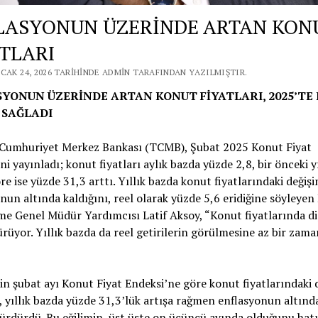
LASYONUN ÜZERİNDE ARTAN KON
ATLARI
CAK 24, 2026 TARIHINDE ADMIN TARAFINDAN YAZILMIŞTIR.
YONUN ÜZERİNDE ARTAN KONUT FİYATLARI, 2025’TE 
 SAĞLADI
 Cumhuriyet Merkez Bankası (TCMB), Şubat 2025 Konut Fiyat
ni yayınladı; konut fiyatları aylık bazda yüzde 2,8, bir önceki y
re ise yüzde 31,3 arttı. Yıllık bazda konut fiyatlarındaki değiş
nun altında kaldığını, reel olarak yüzde 5,6 eridiğine söyleye
e Genel Müdür Yardımcısı Latif Aksoy, “Konut fiyatlarında d
rüyor. Yıllık bazda da reel getirilerin görülmesine az bir zaman
 şubat ayı Konut Fiyat Endeksi’ne göre konut fiyatlarındaki 
, yıllık bazda yüzde 31,3’lük artışa rağmen enflasyonun altınd
sürdürdü. Bu eğilimin, üst üste on üçüncü ayında olduğunu hat