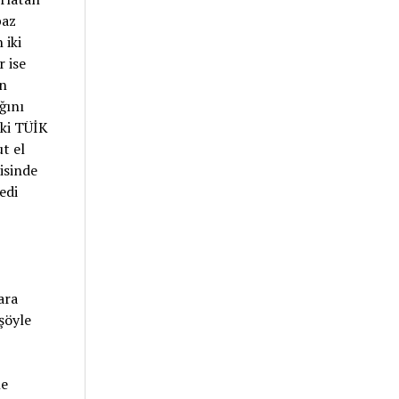
baz
 iki
r ise
ün
ğını
eki TÜİK
t el
isinde
edi
ara
şöyle
le