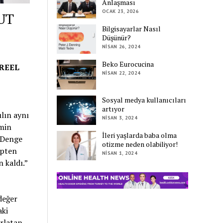
Anlaşması
OCAK 23, 2026
UT
Bilgisayarlar Nasıl
Düşünür?
NISAN 26, 2024
Beko Eurocucina
REEL
NISAN 22, 2024
Sosyal medya kullanıcıları
artıyor
ılın aynı
NISAN 3, 2024
imin
İleri yaşlarda baba olma
n Denge
otizme neden olabiliyor!
ipten
NISAN 1, 2024
 kaldı.”
değer
aki
ırlatan