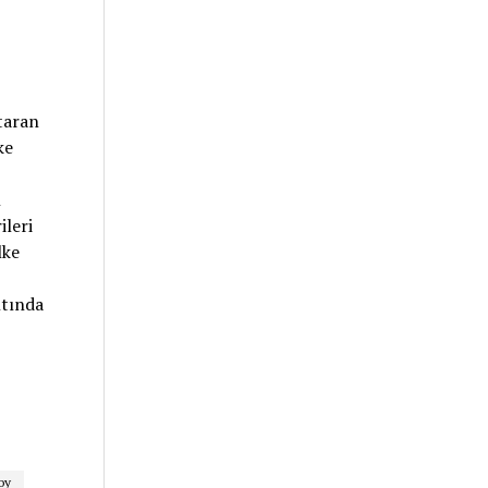
taran
ke
n
ileri
lke
ltında
oy