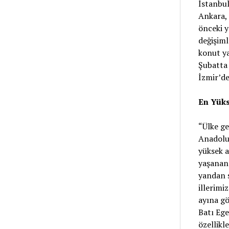
İstanbul
Ankara, 
önceki y
değişiml
konut ya
Şubatta 
İzmir’de
En Yük
“Ülke ge
Anadolu 
yüksek a
yaşanan 
yandan 
illerimi
ayına gö
Batı Ege
özellikl