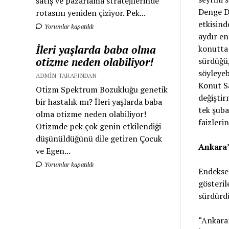
satış ve pazarlama stratejilerinde
Denge De
rotasını yeniden çiziyor. Pek...
etkisind
Yorumlar kapatıldı
aydır en
İleri yaşlarda baba olma
konutta 
otizme neden olabiliyor!
sürdüğü,
söyleyeb
ADMIN TARAFINDAN
Konut Sa
Otizm Spektrum Bozukluğu genetik
değiştir
bir hastalık mı? İleri yaşlarda baba
tek şuba
olma otizme neden olabiliyor!
faizlerin
Otizmde pek çok genin etkilendiği
düşünüldüğünü dile getiren Çocuk
Ankara’
ve Egen...
Yorumlar kapatıldı
Endekse 
gösteril
sürdürd
“Ankara’