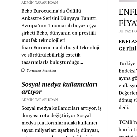
ADMIN TARAFINDAN
ENF
Beko Eurocucina’da Ödüllü
Ankastre Serisini Dünyaya Tanıttı
FİY
Avrupa’nın 1 numaralı beyaz eşya
BU YAZI O
şirketi Beko, dünyanın en prestijli
mutfak teknolojileri
ENFLAS
fuarı Eurocucina’da bu yıl teknoloji
GETİRİ
ve sürdürülebilirliği estetik
tasarımlarla buluşturduğu...
Türkiye
Endeksi’
Yorumlar kapatıldı
ayına gö
Sosyal medya kullanıcıları
enflasyo
artıyor
Değerlem
dönüş sü
ADMIN TARAFINDAN
dedi.
Sosyal medya kullanıcıları artıyor, iş
dünyası rota değiştiriyor Sosyal
TCMB’nin
medya platformlarındaki kullanıcı
hareketi
sayısı milyarları aşarken iş dünyası,
seyrini 