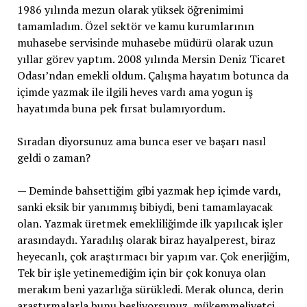
1986 yılında mezun olarak yüksek öğrenimimi
tamamladım. Özel sektör ve kamu kurumlarının
muhasebe servisinde muhasebe müdürü olarak uzun
yıllar görev yaptım. 2008 yılında Mersin Deniz Ticaret
Odası’ndan emekli oldum. Çalışma hayatım botunca da
içimde yazmak ile ilgili heves vardı ama yogun iş
hayatımda buna pek fırsat bulamıyordum.
Sıradan diyorsunuz ama bunca eser ve başarı nasıl
geldi o zaman?
— Deminde bahsettiğim gibi yazmak hep içimde vardı,
sanki eksik bir yanımmış bibiydi, beni tamamlayacak
olan. Yazmak üretmek emekliliğimde ilk yapılıcak işler
arasındaydı. Yaradılış olarak biraz hayalperest, biraz
heyecanlı, çok araştırmacı bir yapım var. Çok enerjiğim,
Tek bir işle yetinemediğim için bir çok konuya olan
merakım beni yazarlığa sürükledi. Merak olunca, derin
araştırmalarla bunu besliyorsunuz, mükemmeliyetçi