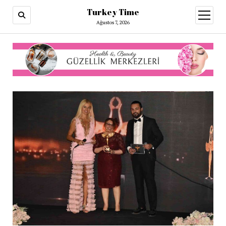
Turkey Time
menüy
aç
Ağustos 7, 2026