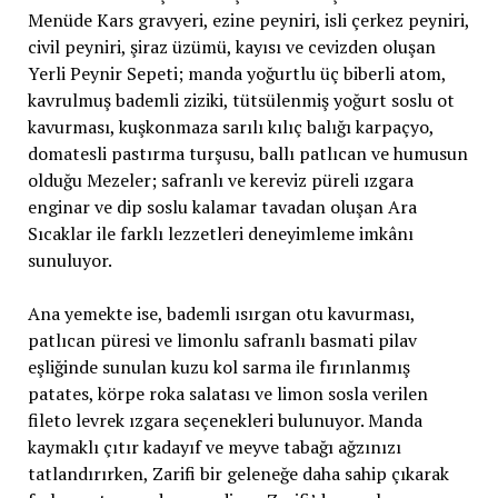
Menüde Kars gravyeri, ezine peyniri, isli çerkez peyniri,
civil peyniri, şiraz üzümü, kayısı ve cevizden oluşan
Yerli Peynir Sepeti; manda yoğurtlu üç biberli atom,
kavrulmuş bademli ziziki, tütsülenmiş yoğurt soslu ot
kavurması, kuşkonmaza sarılı kılıç balığı karpaçyo,
domatesli pastırma turşusu, ballı patlıcan ve humusun
olduğu Mezeler; safranlı ve kereviz püreli ızgara
enginar ve dip soslu kalamar tavadan oluşan Ara
Sıcaklar ile farklı lezzetleri deneyimleme imkânı
sunuluyor.
Ana yemekte ise, bademli ısırgan otu kavurması,
patlıcan püresi ve limonlu safranlı basmati pilav
eşliğinde sunulan kuzu kol sarma ile fırınlanmış
patates, körpe roka salatası ve limon sosla verilen
fileto levrek ızgara seçenekleri bulunuyor. Manda
kaymaklı çıtır kadayıf ve meyve tabağı ağzınızı
tatlandırırken, Zarifi bir geleneğe daha sahip çıkarak