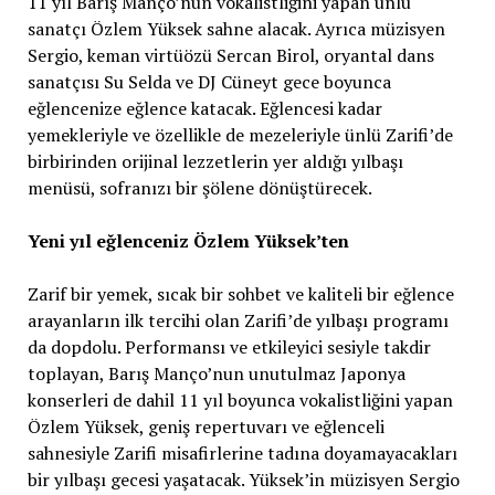
11 yıl Barış Manço’nun vokalistliğini yapan ünlü
sanatçı Özlem Yüksek sahne alacak. Ayrıca müzisyen
Sergio, keman virtüözü Sercan Birol, oryantal dans
sanatçısı Su Selda ve DJ Cüneyt gece boyunca
eğlencenize eğlence katacak. Eğlencesi kadar
yemekleriyle ve özellikle de mezeleriyle ünlü Zarifi’de
birbirinden orijinal lezzetlerin yer aldığı yılbaşı
menüsü, sofranızı bir şölene dönüştürecek.
Yeni yıl eğlenceniz Özlem Yüksek’ten
Zarif bir yemek, sıcak bir sohbet ve kaliteli bir eğlence
arayanların ilk tercihi olan Zarifi’de yılbaşı programı
da dopdolu. Performansı ve etkileyici sesiyle takdir
toplayan, Barış Manço’nun unutulmaz Japonya
konserleri de dahil 11 yıl boyunca vokalistliğini yapan
Özlem Yüksek, geniş repertuvarı ve eğlenceli
sahnesiyle Zarifi misafirlerine tadına doyamayacakları
bir yılbaşı gecesi yaşatacak. Yüksek’in müzisyen Sergio