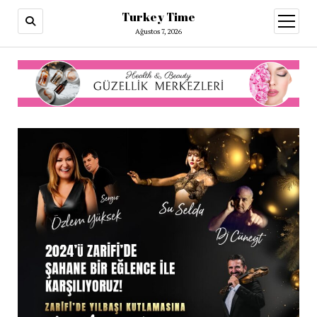
Turkey Time
menüy
aç
Ağustos 7, 2026