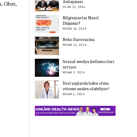
Anlaşması
, Cihaz,
OCAK 23, 2026
Bilgisayarlar Nasıl
Düşünür?
NISAN 26, 2024
Beko Eurocucina
NISAN 22, 2024
Sosyal medya kullanıcıları
artıyor
NISAN 3, 2024
İleri yaşlarda baba olma
otizme neden olabiliyor!
NISAN 1, 2024