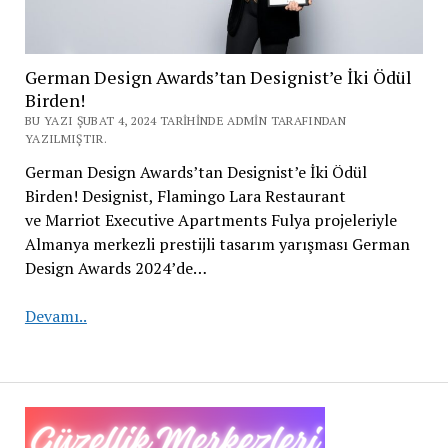
German Design Awards’tan Designist’e İki Ödül
Birden!
BU YAZI ŞUBAT 4, 2024 TARIHINDE ADMIN TARAFINDAN
YAZILMIŞTIR.
German Design Awards’tan Designist’e İki Ödül
Birden! Designist, Flamingo Lara Restaurant
ve Marriot Executive Apartments Fulya projeleriyle
Almanya merkezli prestijli tasarım yarışması German
Design Awards 2024’de…
German
Devamı..
Design
Awards’tan
Designist’e
İki
Ödül