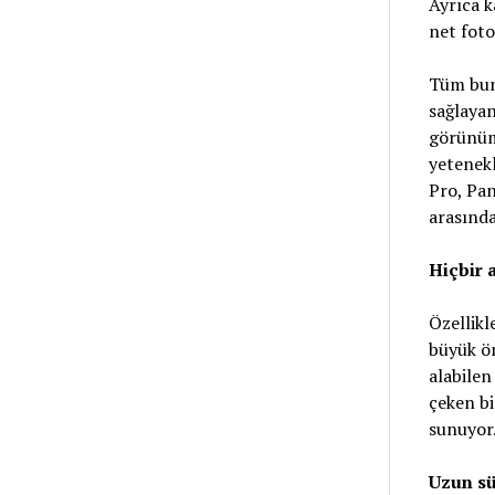
Ayrıca k
net foto
Tüm bunl
sağlayan
görünüm 
yetenekl
Pro, Pa
arasında
Hiçbir 
Özellikl
büyük ö
alabilen
çeken bi
sunuyor
Uzun sü