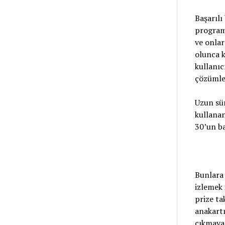
Başarılı
program 
ve onlar
olunca k
kullanıc
çözümle
Uzun sü
kullanan
30’un ba
Bunlara 
izlemek 
prize ta
anakartı
çıkmayan