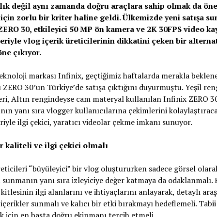
ılık değil aynı zamanda doğru araçlara sahip olmak da ön
için zorlu bir kriter haline geldi. Ülkemizde yeni satışa s
 ZERO 30, etkileyici 50 MP ön kamera ve 2K 30FPS video kay
eriyle vlog içerik üreticilerinin dikkatini çeken bir alterna
öne çıkıyor.
eknoloji markası Infinix, geçtiğimiz haftalarda merakla beklen
 ZERO 30’un Türkiye’de satışa çıktığını duyurmuştu. Yeşil ren
ri, Altın rengindeyse cam materyal kullanılan Infinix ZERO 3
nın yanı sıra vlogger kullanıcılarına çekimlerini kolaylaştırac
eriyle ilgi çekici, yaratıcı videolar çekme imkanı sunuyor.
r kaliteli ve ilgi çekici olmalı
reticileri “büyüleyici” bir vlog oluştururken sadece görsel olarak
sunmanın yanı sıra izleyiciye değer katmaya da odaklanmalı. 
kitlesinin ilgi alanlarını ve ihtiyaçlarını anlayarak, detaylı ara
i içerikler sunmalı ve kalıcı bir etki bırakmayı hedeflemeli. Tabi
 için en başta doğru ekipmanı tercih etmeli.