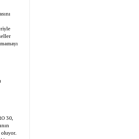
asını
riyle
eller
ırmamayı
ı
RO 30,
ının
 oluyor.