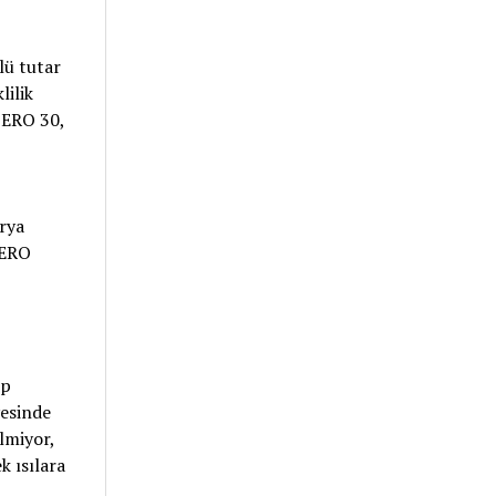
lü tutar
lilik
ZERO 30,
rya
ZERO
ıp
yesinde
lmiyor,
k ısılara