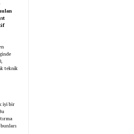
e
unulan
ıt
tif
en
ginde
0,
ak teknik
 iyi bir
Bu
ştırma
i bunları