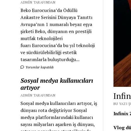
ADMIN TARAFINDAN
Beko Eurocucina’da Ödüllü
Ankastre Serisini Dünyaya Tanıttı
Avrupa’nın 1 numaralı beyaz eşya
şirketi Beko, dünyanın en prestijli
mutfak teknolojileri
fuarı Eurocucina’da bu yıl teknoloji
ve sürdürülebilirliği estetik
tasarımlarla buluşturduğu...
Yorumlar kapatıldı
Sosyal medya kullanıcıları
artıyor
Infi
ADMIN TARAFINDAN
Sosyal medya kullanıcıları artıyor, iş
BU YAZI Ş
dünyası rota değiştiriyor Sosyal
Infinix
medya platformlarındaki kullanıcı
sayısı milyarları aşarken iş dünyası,
Vlog dü