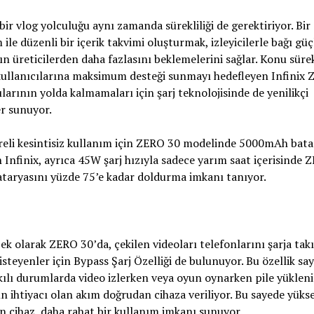
 bir vlog yolculuğu aynı zamanda sürekliliği de gerektiriyor. Bir
ile düzenli bir içerik takvimi oluşturmak, izleyicilerle bağı güç
ın üreticilerden daha fazlasını beklemelerini sağlar. Konu sürek
ullanıcılarına maksimum desteği sunmayı hedefleyen Infinix 
ılarının yolda kalmamaları için şarj teknolojisinde de yenilikçi
r sunuyor.
reli kesintisiz kullanım için ZERO 30 modelinde 5000mAh bata
 Infinix, ayrıca 45W şarj hızıyla sadece yarım saat içerisinde 
taryasını yüzde 75’e kadar doldurma imkanı tanıyor.
ek olarak ZERO 30’da, çekilen videoları telefonlarını şarja tak
isteyenler için Bypass Şarj Özelliği de bulunuyor. Bu özellik sa
kılı durumlarda video izlerken veya oyun oynarken pile yükleni
n ihtiyacı olan akım doğrudan cihaza veriliyor. Bu sayede yükse
 cihaz, daha rahat bir kullanım imkanı sunuyor.