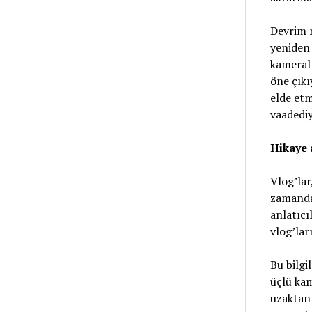
Devrim n
yeniden 
kameralı
öne çıkı
elde etm
vaadediy
Hikaye 
Vlog’lar
zamanda 
anlatıcıl
vlog’lar
Bu bilgi
üçlü kam
uzaktan 