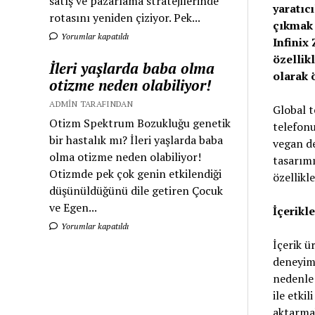
satış ve pazarlama stratejilerinde
yaratıc
rotasını yeniden çiziyor. Pek...
çıkmak 
Yorumlar kapatıldı
Infinix
özellikl
İleri yaşlarda baba olma
olarak 
otizme neden olabiliyor!
ADMIN TARAFINDAN
Global t
Otizm Spektrum Bozukluğu genetik
telefonu
bir hastalık mı? İleri yaşlarda baba
vegan de
olma otizme neden olabiliyor!
tasarımı
Otizmde pek çok genin etkilendiği
özellikl
düşünüldüğünü dile getiren Çocuk
ve Egen...
İçerikle
Yorumlar kapatıldı
İçerik ü
deneyim 
nedenle 
ile etkil
aktarmak