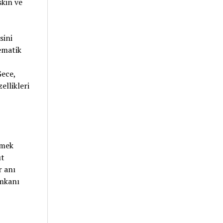
skin ve
sini
ematik
Gece,
llikleri
lmek
ıt
r anı
imkanı