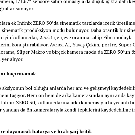
amera, 1/1.67″ sensöre sahip olmasıyla da düşük ışıkta dahi ke
ğraflar sunuyor.
ara ek Infinix ZERO 30’da sinematik tarzlarda içerik üretilme
 sinematik prodüksiyon modu bulunuyor. Daha otantik bir sin
için kullanıcılar, 2.35:1 çerçeve oranına sahip Film moduyla
erini konuşturabiliyor. Ayrıca AI, Yavaş Çekim, portre, Süper 
norama, Süper Makro ve birçok kamera modu da ZERO 30’un öze
 yer alıyor.
anı kaçırmamak
e aksiyonun bol olduğu anlarda her anı ve gelişmeyi kaydedebi
nem taşıyor. Hem ön hem de arka kamerasından aynı anda kay
 Infinix ZERO 30, kullanıcılarına arka kamerasıyla heyecanlı bi
r yandan da ön kameralarıyla kendi tepkilerini kaydedebilme 
.
re dayanacak batarya ve hızlı şarj kritik