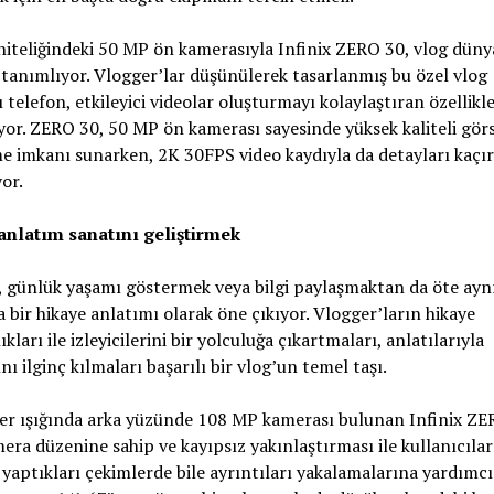
iteliğindeki 50 MP ön kamerasıyla Infinix ZERO 30, vlog düny
tanımlıyor. Vlogger’lar düşünülerek tasarlanmış bu özel vlog
 telefon, etkileyici videolar oluşturmayı kolaylaştıran özellikle
yor. ZERO 30, 50 MP ön kamerası sayesinde yüksek kaliteli görs
e imkanı sunarken, 2K 30FPS video kaydıyla da detayları kaç
or.
anlatım sanatını geliştirmek
, günlük yaşamı göstermek veya bilgi paylaşmaktan da öte ayn
bir hikaye anlatımı olarak öne çıkıyor. Vlogger’ların hikaye
ıkları ile izleyicilerini bir yolculuğa çıkartmaları, anlatılarıyla
ını ilginç kılmaları başarılı bir vlog’un temel taşı.
ler ışığında arka yüzünde 108 MP kamerası bulunan Infinix ZE
era düzenine sahip ve kayıpsız yakınlaştırması ile kullanıcılar
yaptıkları çekimlerde bile ayrıntıları yakalamalarına yardımcı