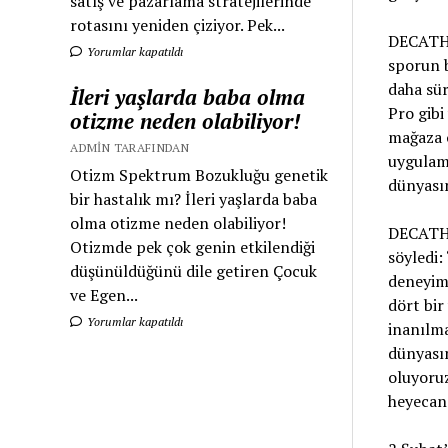
satış ve pazarlama stratejilerinde
rotasını yeniden çiziyor. Pek...
DECATHLO
Yorumlar kapatıldı
sporun b
daha sür
İleri yaşlarda baba olma
Pro gibi
otizme neden olabiliyor!
mağaza o
ADMIN TARAFINDAN
uygulama
Otizm Spektrum Bozukluğu genetik
dünyasın
bir hastalık mı? İleri yaşlarda baba
olma otizme neden olabiliyor!
DECATHL
Otizmde pek çok genin etkilendiği
söyledi:
düşünüldüğünü dile getiren Çocuk
deneyim
ve Egen...
dört bir
Yorumlar kapatıldı
inanılma
dünyasın
oluyoruz
heyecan 