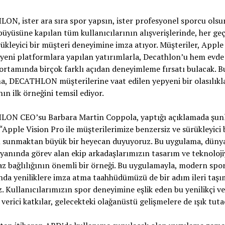
N, ister ara sıra spor yapsın, ister profesyonel sporcu olsu
üyüsüne kapılan tüm kullanıcılarının alışverişlerinde, her ge
ükleyici bir müşteri deneyimine imza atıyor. Müşteriler, Apple
 yeni platformlara yapılan yatırımlarla, Decathlon’u hem evd
rtamında birçok farklı açıdan deneyimleme fırsatı bulacak. B
, DECATHLON müşterilerine vaat edilen yepyeni bir olasılıkl
ın ilk örneğini temsil ediyor.
ON CEO’su Barbara Martin Coppola, yaptığı açıklamada şunl
 “Apple Vision Pro ile müşterilerimize benzersiz ve sürükleyici 
 sunmaktan büyük bir heyecan duyuyoruz. Bu uygulama, düny
 yanında görev alan ekip arkadaşlarımızın tasarım ve teknoloji
z bağlılığının önemli bir örneği. Bu uygulamayla, modern spo
da yeniliklere imza atma taahhüdümüzü de bir adım ileri taşı
. Kullanıcılarımızın spor deneyimine eşlik eden bu yenilikçi ve
verici katkılar, gelecekteki olağanüstü gelişmelere de ışık tuta