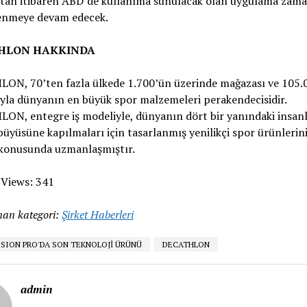
’tan itibaren ABD’de kullanıma sunulacak olan uygulama zama
enmeye devam edecek.
HLON HAKKINDA
ON, 70’ten fazla ülkede 1.700’ün üzerinde mağazası ve 105.
yla dünyanın en büyük spor malzemeleri perakendecisidir.
ON, entegre iş modeliyle, dünyanın dört bir yanındaki insan
üyüsüne kapılmaları için tasarlanmış yenilikçi spor ürünlerin
 konusunda uzmanlaşmıştır.
 Views:
341
an kategori:
Şirket Haberleri
ISION PRO'DA SON TEKNOLOJİ ÜRÜNÜ
DECATHLON
admin