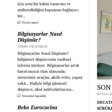
için yeni bir kabin tasarımı ve
mühendisliğini kapsayan bağlayıcı
bir...
Yorum yapın
Bilgisayarlar Nasıl
Düşünür?
ADMIN TARAFINDAN
Bilgisayarlar Nasıl Düşünür?
bilişimsel düşüncenin tarihsel
izlerini sürüyor Bilgisayarlar artık
hayatımızın tüm alanında;
sürücüsüz araçlar, akıllı evler, yapay
zekâ… Haliyle bilgi işlemsel
SON
düşünce, okul müfredatlarına...
BU YAZI Ş
Yorumlar kapatıldı
DECATH
Beko Eurocucina
SÜRÜKL