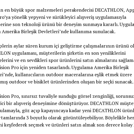
n en büyük spor malzemeleri perakendecisi DECATHLON, Ap
ro’ya yönelik yepyeni ve sürükleyici alışveriş uygulamasıyla
erine son teknoloji ürünü bir deneyim sunmaya kararlı. Uygul
 Amerika Birleşik Devletleri’nde kullanıma sunulacak.
plerin aylar süren kurum içi geliştirme çalışmalarının ürünü o
N uygulaması, müşterilerin şirketin en son yeniliklerini
lerini ve en sevdikleri spor ürünlerini satın almalarını sağla
sion Pro için yeniden tasarlandı. Uygulama Amerika Birleşik
ri’nde, kullanıcıların outdoor maceralarına eşlik etmek üzere
mış outdoor ve bisiklet ürünlerinden oluşan bir seçki sunacak.
sion Pro, sınırsız tuvaliyle sunduğu görsel zenginliği, sorunsu
ici bir alışveriş deneyimine dönüştürüyor. DECATHLON müşter
gulamayla, göz açıp kapayıncaya kadar yeni DECATHLON ürünle
ortamlarında 3 boyutlu olarak görüntüleyebiliyor. Böylelikle h
ni keşfederek seçmek ve ürünleri satın almak son derece kolay 