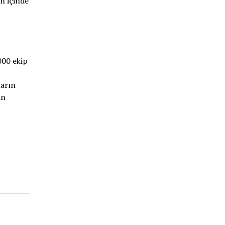
n içinde
000 ekip
ların
in