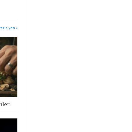
fazla yazı »
nleri