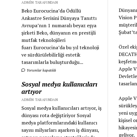
ADMIN TARAFINDAN
Dünyanı
Beko Eurocucina’da Ödüllü
Vision P
Ankastre Serisini Dünyaya Tanıttı
müşteril
Avrupa’nın 1 numaralı beyaz eşya
Şubat’ta
şirketi Beko, dünyanın en prestijli
mutfak teknolojileri
Özel eki
fuarı Eurocucina’da bu yıl teknoloji
DECATHLO
ve sürdürülebilirliği estetik
keşfetme
tasarımlarla buluşturduğu...
Apple Vi
Yorumlar kapatıldı
Devletle
Sosyal medya kullanıcıları
tasarlan
artıyor
Apple Vi
ADMIN TARAFINDAN
sürükley
Sosyal medya kullanıcıları artıyor, iş
yeni uy
dünyası rota değiştiriyor Sosyal
kişisel 
medya platformlarındaki kullanıcı
hikayesi
sayısı milyarları aşarken iş dünyası,
geliyor.