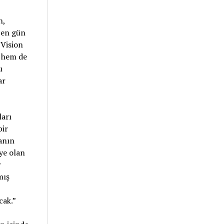
n,
çen gün
 Vision
e hem de
u
ar
arı
bir
anın
ye olan
r
mış
cak.”