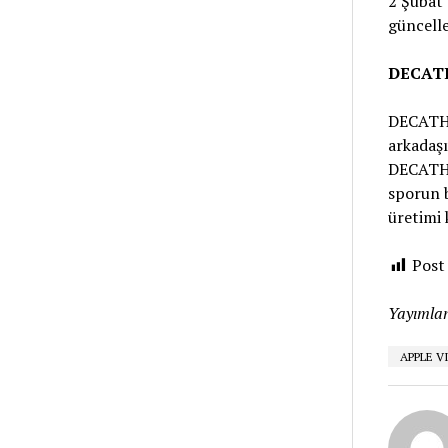
2 Şubat
güncell
DECAT
DECATHL
arkadaşı
DECATHL
sporun b
üretimi
Post
Yayımlan
APPLE V