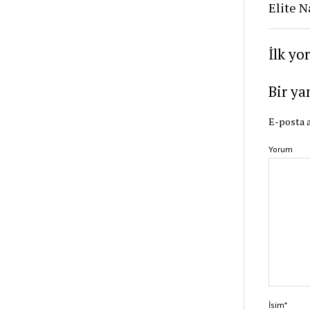
Elite N
İlk yo
Bir ya
E-posta a
Yorum
İsim*