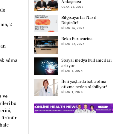
Anlaşması
OCAK 23, 2026
ple
Bilgisayarlar Nasıl
Düşünür?
ama, 2
NISAN 26, 2024
Beko Eurocucina
NISAN 22, 2024
lan
mak adına
Sosyal medya kullanıcıları
artıyor
NISAN 3, 2024
İleri yaşlarda baba olma
otizme neden olabiliyor!
NISAN 1, 2024
z ve
ileri bu
rini,
er ürünün
hale