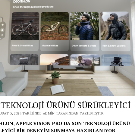
 TEKNOLOJİ ÜRÜNÜ SÜRÜKLEYİCİ
UBAT 5, 2024 TARIHINDE ADMIN TARAFINDAN YAZILMIŞTIR.
LON, APPLE VISION PRO’DA SON TEKNOLOJİ ÜRÜNÜ
EYİCİ BİR DENEYİM SUNMAYA HAZIRLANIYOR