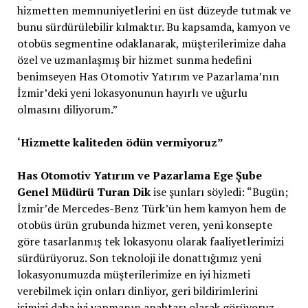
hizmetten memnuniyetlerini en üst düzeyde tutmak ve
bunu sürdürülebilir kılmaktır. Bu kapsamda, kamyon ve
otobüs segmentine odaklanarak, müşterilerimize daha
özel ve uzmanlaşmış bir hizmet sunma hedefini
benimseyen Has Otomotiv Yatırım ve Pazarlama’nın
İzmir’deki yeni lokasyonunun hayırlı ve uğurlu
olmasını diliyorum.”
‘Hizmette kaliteden ödün vermiyoruz”
Has Otomotiv Yatırım ve Pazarlama Ege Şube
Genel Müdürü Turan Dik
ise şunları söyledi: “Bugün;
İzmir’de Mercedes-Benz Türk’ün hem kamyon hem de
otobüs ürün grubunda hizmet veren, yeni konsepte
göre tasarlanmış tek lokasyonu olarak faaliyetlerimizi
sürdürüyoruz. Son teknoloji ile donattığımız yeni
lokasyonumuzda müşterilerimize en iyi hizmeti
verebilmek için onları dinliyor, geri bildirimlerini
işimizi daha iyi yapmanın anahtarı olarak görüyoruz.