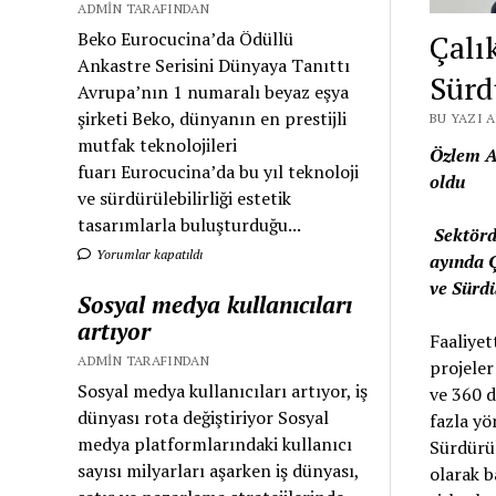
ADMIN TARAFINDAN
Çalı
Beko Eurocucina’da Ödüllü
Ankastre Serisini Dünyaya Tanıttı
Sürd
Avrupa’nın 1 numaralı beyaz eşya
şirketi Beko, dünyanın en prestijli
BU YAZI A
mutfak teknolojileri
Özlem Ak
fuarı Eurocucina’da bu yıl teknoloji
oldu
ve sürdürülebilirliği estetik
tasarımlarla buluşturduğu...
Sektörd
Yorumlar kapatıldı
ayında Ç
ve Sürdü
Sosyal medya kullanıcıları
artıyor
Faaliyet
ADMIN TARAFINDAN
projeler
Sosyal medya kullanıcıları artıyor, iş
ve 360 d
dünyası rota değiştiriyor Sosyal
fazla yö
medya platformlarındaki kullanıcı
Sürdürül
sayısı milyarları aşarken iş dünyası,
olarak b