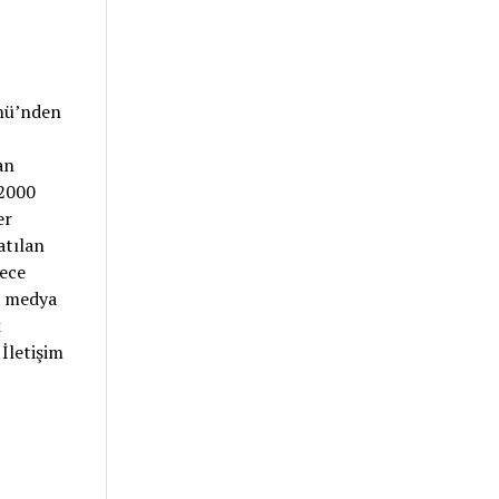
ümü’nden
an
 2000
er
atılan
rece
ı, medya
k
 İletişim