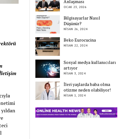
Anlaşması
OCAK 23, 2026
Bilgisayarlar Nasıl
Düşünür?
NISAN 26, 2024
Beko Eurocucina
rektörü
NISAN 22, 2024
Sosyal medya kullanıcıları
im
artıyor
İletişim
NISAN 3, 2024
İleri yaşlarda baba olma
otizme neden olabiliyor!
cıyla
NISAN 1, 2024
önetimi
 yıldan
ve
teci
l