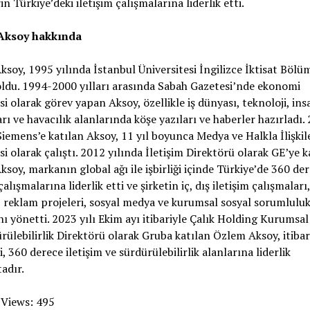
in Türkiye’deki iletişim çalışmalarına liderlik etti.
Aksoy hakkında
soy, 1995 yılında İstanbul Üniversitesi İngilizce İktisat Böl
ldu. 1994-2000 yılları arasında Sabah Gazetesi’nde ekonomi
si olarak görev yapan Aksoy, özellikle iş dünyası, teknoloji, ins
rı ve havacılık alanlarında köşe yazıları ve haberler hazırladı.
Siemens’e katılan Aksoy, 11 yıl boyunca Medya ve Halkla İlişkil
si olarak çalıştı. 2012 yılında İletişim Direktörü olarak GE’ye k
soy, markanın global ağı ile işbirliği içinde Türkiye’de 360 de
çalışmalarına liderlik etti ve şirketin iç, dış iletişim çalışmalar
i, reklam projeleri, sosyal medya ve kurumsal sosyal sorumlulu
nı yönetti. 2023 yılı Ekim ayı itibariyle Çalık Holding Kurumsal
rülebilirlik Direktörü olarak Gruba katılan Özlem Aksoy, itibar
, 360 derece iletişim ve sürdürülebilirlik alanlarına liderlik
adır.
 Views:
495