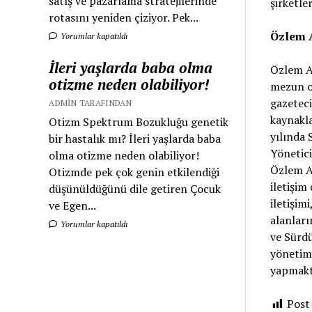
satış ve pazarlama stratejilerinde
şirketler
rotasını yeniden çiziyor. Pek...
Özlem 
Yorumlar kapatıldı
İleri yaşlarda baba olma
Özlem Ak
otizme neden olabiliyor!
mezun o
gazeteci
ADMIN TARAFINDAN
kaynakla
Otizm Spektrum Bozukluğu genetik
yılında 
bir hastalık mı? İleri yaşlarda baba
Yönetici
olma otizme neden olabiliyor!
Özlem Ak
Otizmde pek çok genin etkilendiği
iletişim 
düşünüldüğünü dile getiren Çocuk
iletişim
ve Egen...
alanları
Yorumlar kapatıldı
ve Sürdü
yönetimi
yapmakt
Post