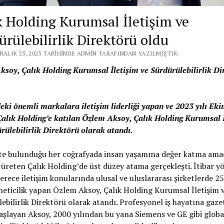
k Holding Kurumsal İletişim ve
ürülebilirlik Direktörü oldu
RALIK 25, 2023 TARIHINDE ADMIN TARAFINDAN YAZILMIŞTIR.
soy, Çalık Holding Kurumsal İletişim ve Sürdürülebilirlik Di
eki önemli markalara iletişim liderliği yapan ve 2023 yılı Ek
alık Holding’e katılan Özlem Aksoy, Çalık Holding Kurumsal 
rülebilirlik Direktörü olarak atandı.
te
bulunduğu her coğrafyada insan yaşamına değer katma ama
 üreten Çalık Holding’de
üst
düzey
atama
gerçekleşti. İtibar y
erece iletişim konularında ulusal ve uluslararası şirketlerde 25
neticilik yapan Özlem Aksoy, Çalık Holding Kurumsal İletişim 
ebilirlik Direktörü olarak atandı. Profesyonel iş hayatına gaze
aşlayan Aksoy, 2000 yılından bu yana Siemens ve GE gibi globa