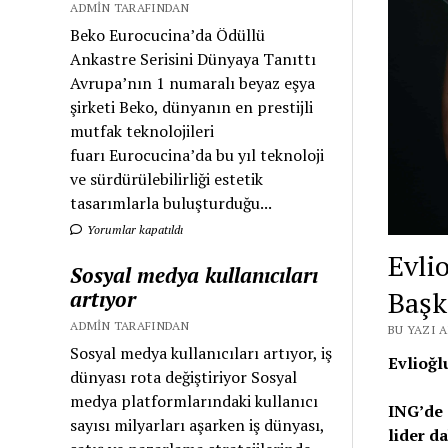
ADMIN TARAFINDAN
Beko Eurocucina’da Ödüllü
Ankastre Serisini Dünyaya Tanıttı
Avrupa’nın 1 numaralı beyaz eşya
şirketi Beko, dünyanın en prestijli
mutfak teknolojileri
fuarı Eurocucina’da bu yıl teknoloji
ve sürdürülebilirliği estetik
tasarımlarla buluşturduğu...
Yorumlar kapatıldı
Evli
Sosyal medya kullanıcıları
Başk
artıyor
ADMIN TARAFINDAN
BU YAZI A
Sosyal medya kullanıcıları artıyor, iş
Evlioğl
dünyası rota değiştiriyor Sosyal
medya platformlarındaki kullanıcı
ING’de 
sayısı milyarları aşarken iş dünyası,
lider d