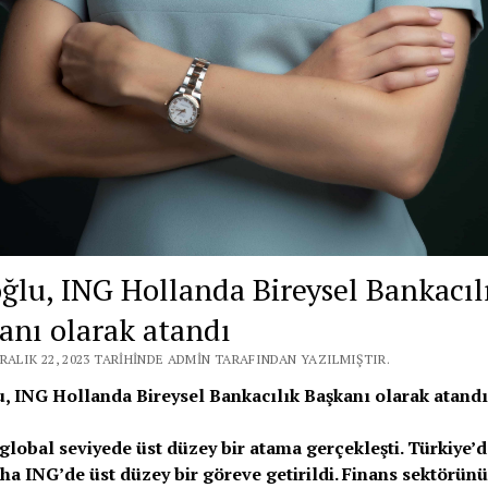
oğlu, ING Hollanda Bireysel Bankacıl
anı olarak atandı
RALIK 22, 2023 TARIHINDE ADMIN TARAFINDAN YAZILMIŞTIR.
u, ING Hollanda Bireysel Bankacılık Başkanı olarak atand
global seviyede
üst
düzey
bir
atama
gerçekleşti. Türkiye’d
aha ING’de
üst
düzey
bir göreve getirildi. Finans sektörünü