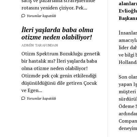
satış ve pazarlama stratejilerinde
alanlar
rotasını yeniden çiziyor. Pek...
Evlioğl
Yorumlar kapatıldı
Başkanı
İleri yaşlarda baba olma
İnsanlar
otizme neden olabiliyor!
amacıyla
ADMIN TARAFINDAN
lider da
Otizm Spektrum Bozukluğu genetik
ve bilgi
bir hastalık mı? İleri yaşlarda baba
Hollanda
olma otizme neden olabiliyor!
Otizmde pek çok genin etkilendiği
Son ola
düşünüldüğünü dile getiren Çocuk
yapan Iş
ve Egen...
müşteri 
sürdürül
Yorumlar kapatıldı
Ödeme S
ardından
Company’
deneyim