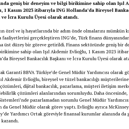
ında geniş bir deneyim ve bilgi birikimine sahip olan Işıl
u, 1 Kasım 2023 itibarıyla ING Hollanda’da Bireysel Banka
 ve İcra Kurulu Üyesi olarak atandı.
ın özel ve iş hayatlarında bir adım önde olmalarını mümkün k
 faaliyetlerini gerçekleştiren ING’de, Türk finans dünyasından
ha ü
st
d
üzey
bir göreve getirildi. Finans sektöründe geniş bir 
 birikimine sahip olan Işıl Akdemir Evlioğlu, 1 Kasım 2023 itiba
’da Bireysel Bankacılık Başkanı ve İcra Kurulu Üyesi olarak at
rak Garanti BBVA Türkiye’de Genel Müdür Yardımcısı olarak g
ıl Akdemir Evlioğlu, bireysel ve tüzel bankacılığı müşterilerine
çözümleri, dijital bankacılık, pazarlama, müşteri iletişim merk
ebilirlik çözümleri alanlarından sorumluydu. Daha öncesinde,
istemleri’nde pazarlamadan sorumlu Genel Müdür Yardımcısı
 da Genel Müdür olarak görev yaptı. Evlioğlu ayrıca McKinse
de Yardımcı Ortak göreviyle finansal kurumlar alanında da g
 kazandı.