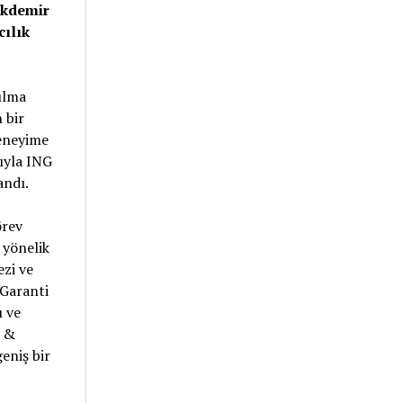
 Akdemir
cılık
ılma
 bir
deneyime
rıyla ING
andı.
örev
 yönelik
ezi ve
 Garanti
 ve
y &
eniş bir