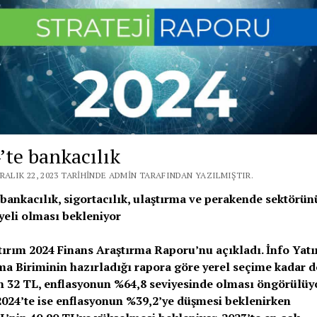
’te bankacılık
RALIK 22, 2023 TARIHINDE ADMIN TARAFINDAN YAZILMIŞTIR.
 bankacılık, sigortacılık, ulaştırma ve perakende sektörün
yeli olması bekleniyor
tırım 2024 Finans Araştırma Raporu’nu açıkladı. İnfo Yat
ma Biriminin hazırladığı rapora göre yerel seçime kadar d
 32 TL, enflasyonun %64,8 seviyesinde olması öngörülüyo
2024’te ise enflasyonun %39,2’ye düşmesi beklenirken