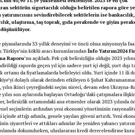
L’nin 40,90 TL’ye yükselmesi bekleniyor. 2023’te en çok
ran sektörün sigortacılık olduğu belirtilen rapora göre ye
 yatırımcısını sevindirebilecek sektörlerin ise bankacılık,
cılık, ulaştırma, taş toprak, gıda perakende ve giyim pera
 düşünülüyor.
piyasalarında 33 yıllık deneyimi ve öncü olma misyonuyla faa
n Türkiye’nin köklü aracı kurumlarından
İnfo Yatırım2024 Fi
rma Raporu
’nu açıkladı. Pek çok belirsizliğin olduğu 2023 yılın
dirildiği raporda geçen yıl için sadece yurt içi değil, yurt dışı t
lik ortamı da fiyatlamalarda belirleyici oldu. Yurt içinde 11 ili 
iye’yi dolaylı olarak derinden etkileyen 6 Şubat Kahramanma
 yılın ikinci çeyreğindeki seçim süreci, devam eden Ukrayna-R
e yılın
son
aylarında başlayan Ortadoğu’daki çatışmalara ilişki
er, belirsizlik ortamındaki ana etmenler olarak 2023 yılında ö
enel seçimlerin ardından yeni ekonomi yönetiminin rasyonalit
i içinde attığı adımla, genele yayılan güveni artırdı. Yeni eko
nin ziyaretleri ve attıkları adımlar ile yeniden yabancı yatırı
anlamda dokunulurken, uluslararası kredi derecelendirme kurul