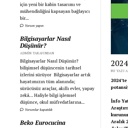
için yeni bir kabin tasarımı ve
mühendisliğini kapsayan bağlayıcı
bir...
Yorum yapın
Bilgisayarlar Nasıl
Düşünür?
ADMIN TARAFINDAN
2024
Bilgisayarlar Nasıl Düşünür?
bilişimsel düşüncenin tarihsel
BU YAZI A
izlerini sürüyor Bilgisayarlar artık
2024’te
hayatımızın tüm alanında;
potansi
sürücüsüz araçlar, akıllı evler, yapay
zekâ… Haliyle bilgi işlemsel
İnfo Ya
düşünce, okul müfredatlarına...
Araştır
Yorumlar kapatıldı
kurunun
Aralık 
Beko Eurocucina