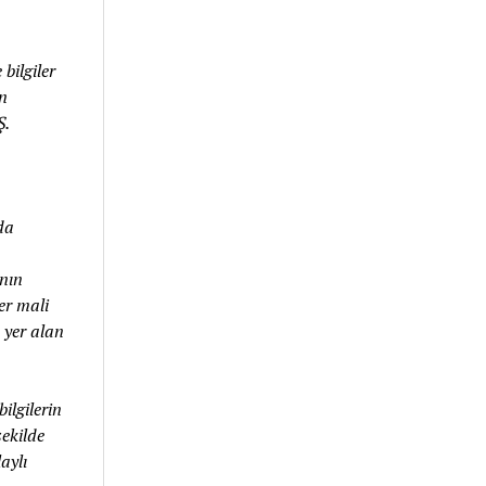
bilgiler
an
Ş.
da
nın
er mali
 yer alan
ilgilerin
ekilde
aylı