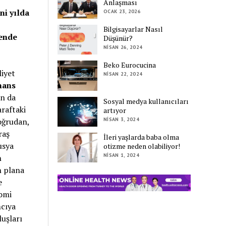
Anlaşması
ni yılda
OCAK 23, 2026
Bilgisayarlar Nasıl
kende
Düşünür?
NISAN 26, 2024
Beko Eurocucina
liyet
NISAN 22, 2024
nans
ın da
Sosyal medya kullanıcıları
araftaki
artıyor
doğrudan,
NISAN 3, 2024
raş
İleri yaşlarda baba olma
usya
otizme neden olabiliyor!
NISAN 1, 2024
n
n plana
e
nomi
mcıya
uşları