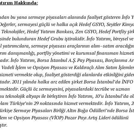
tırım Hakkında:
ından bu yana sermaye piyasaları alanında faaliyet gösteren İnfo Y
eğerler, sermayesi güçlü ve halka açık Hedef GSYO, Seyitler Kimya
 Teknolojiler, Hedef Yatırım Bankası, Zen GSYO, Hedef Portföy şirk
sinde bulunduran Hedef Grubu iştirakidir. İnfo Yatırım, bireysel ve
 yatırımcılara, sermaye piyasası araçlarının alım–satım aracılığın
tırım danışmanlığı, portföy yönetimi ve kurumsal finansman hizmetl
dır. İnfo Yatırım, Borsa İstanbul A.Ş. Pay Piyasası, Borçlanma Ar
 Vadeli İşlem ve Opsiyon Piyasası ve Kaldıraçlı Alım Satım İşlemle
hizmeti vermekte olup, faaliyet gösterdiği alanlarda etkinliğini gide
adır. 2011 yılında halka arz edilen şirket
Borsa
İstanbul’da İNFO
rmektedir. Güçlü öz sermayesini, piyasalardaki tecrübe ve uzman
 teknolojik altyapı ile birleştiren İnfo Yatırım, 10’u İstanbul’da 
plam Türkiye’nin 29 noktasında hizmet vermektedir.
İnfo Yatırım, 
Türkiye Sermaye Piyasaları Birliği Altın Boğa Ödülleri’nde Borsa İs
şlem ve Opsiyon Piyasası (VİOP) Pazar Payı Artış Lideri ödülünü
tır.