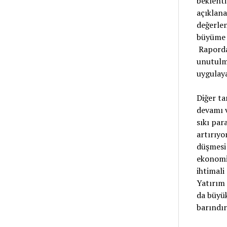
beklentil
açıklana
değerlen
büyüme o
Raporda,
unutulma
uygulaya
Diğer ta
devamı v
sıkı par
artırıyo
düşmesi 
ekonomil
ihtimal
Yatırım 
da büyük
barındır