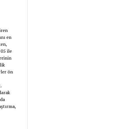
iren
ını en
ken,
05 ile
erinin
lik
rler ön
.
olarak
nda
aştırma,