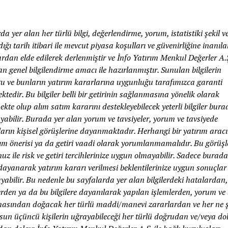
a yer alan her türlü bilgi, değerlendirme, yorum, istatistiki şekil ve 
ığı tarih itibari ile mevcut piyasa koşulları ve güvenirliğine inanıl
rdan elde edilerek derlenmiştir ve İnfo Yatırım Menkul Değerler A.
n genel bilgilendirme amacı ile hazırlanmıştır. Sunulan bilgilerin
u ve bunların yatırım kararlarına uygunluğu tarafımızca garanti
tedir. Bu bilgiler belli bir getirinin sağlanmasına yönelik olarak
kte olup alım satım kararını destekleyebilecek yeterli bilgiler bura
abilir. Burada yer alan yorum ve tavsiyeler, yorum ve tavsiyede
arın kişisel görüşlerine dayanmaktadır. Herhangi bir yatırım aracı
ım önerisi ya da getiri vaadi olarak yorumlanmamalıdır. Bu görüşl
 ile risk ve getiri tercihlerinize uygun olmayabilir. Sadece burada
 dayanarak yatırım kararı verilmesi beklentilerinize uygun sonuçlar
abilir. Bu nedenle bu sayfalarda yer alan bilgilerdeki hatalardan,
erden ya da bu bilgilere dayanılarak yapılan işlemlerden, yorum ve b
masından doğacak her türlü maddi/manevi zararlardan ve her ne ş
lsun üçüncü kişilerin uğrayabileceği her türlü doğrudan ve/veya dol