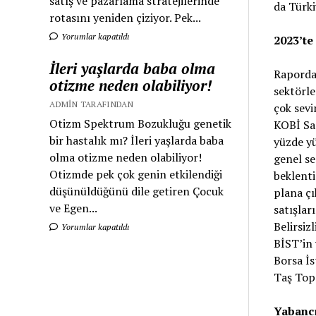
satış ve pazarlama stratejilerinde
da Türki
rotasını yeniden çiziyor. Pek...
Yorumlar kapatıldı
2023’te
İleri yaşlarda baba olma
Raporda,
otizme neden olabiliyor!
sektörle
ADMIN TARAFINDAN
çok sevi
Otizm Spektrum Bozukluğu genetik
KOBİ San
bir hastalık mı? İleri yaşlarda baba
yüzde yü
olma otizme neden olabiliyor!
genel se
Otizmde pek çok genin etkilendiği
beklenti
düşünüldüğünü dile getiren Çocuk
plana çı
ve Egen...
satışlar
Belirsiz
Yorumlar kapatıldı
BİST’in 
Borsa İs
Taş Topr
Yabancı 