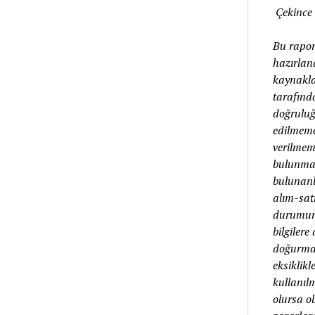
Çekince
Bu rapord
hazırland
kaynakla
tarafında
doğruluğ
edilmemek
verilmeme
bulunmay
bulunanl
alım-sat
durumunuz
bilgilere
doğurmay
eksiklikl
kullanıl
olursa o