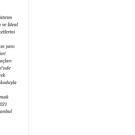
atırım
 ve İdeal
etlerini
ın yanı
eri
açları
ri’nde
rek
 koduyla
olmak
2021
tanbul