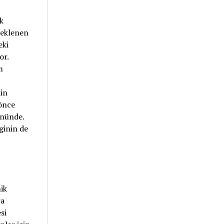
k
beklenen
eki
or.
m
nin
 önce
önünde.
ginin de
ik
ra
si