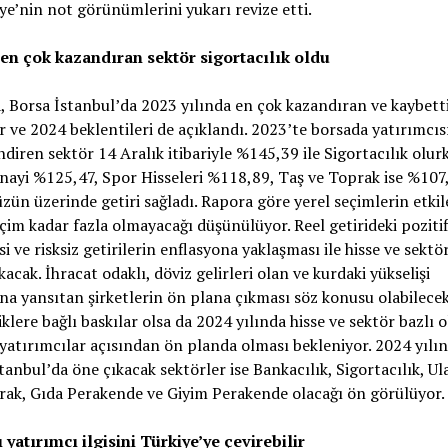
ye’nin not görünümlerini yukarı revize etti.
 en çok kazandıran sektör sigortacılık oldu
 Borsa İstanbul’da 2023 yılında en çok kazandıran ve kaybett
r ve 2024 beklentileri de açıklandı. 2023’te borsada yatırımcıs
ndiren sektör 14 Aralık itibariyle %145,39 ile Sigortacılık olur
ayi %125,47, Spor Hisseleri %118,89, Taş ve Toprak ise %107,
zün üzerinde getiri sağladı. Rapora göre yerel seçimlerin etkil
çim kadar fazla olmayacağı düşünülüyor. Reel getirideki pozitif
si ve risksiz getirilerin enflasyona yaklaşması ile hisse ve sektö
kacak. İhracat odaklı, döviz gelirleri olan ve kurdaki yükselişi
ına yansıtan şir
ketlerin ön
plana çıkması söz konusu olabilecek
liklere bağlı baskılar olsa da 2024 yılında hisse ve sektör bazlı 
yatırımcılar açısından ön planda olması bekleniyor. 2024 yılı
tanbul’da öne çıkacak sektörler ise Bankacılık, Sigortacılık, Ul
ak, Gıda Perakende ve Giyim Perakende olacağı ön görülüyor.
yatırımcı ilgisini Türkiye’ye çevirebilir