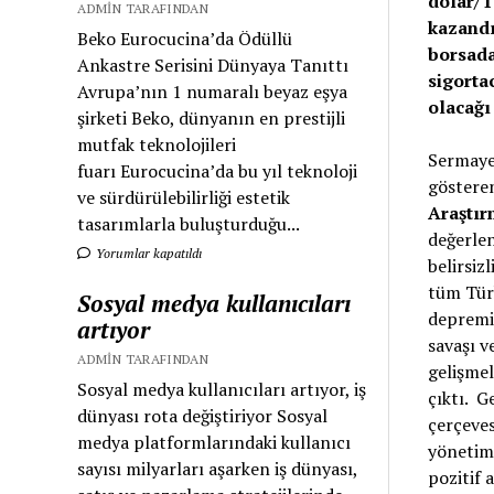
dolar/T
ADMIN TARAFINDAN
kazandı
Beko Eurocucina’da Ödüllü
borsada
Ankastre Serisini Dünyaya Tanıttı
sigorta
Avrupa’nın 1 numaralı beyaz eşya
olacağı
şirketi Beko, dünyanın en prestijli
mutfak teknolojileri
Sermaye 
fuarı Eurocucina’da bu yıl teknoloji
göstere
ve sürdürülebilirliği estetik
Araştı
tasarımlarla buluşturduğu...
değerlen
Yorumlar kapatıldı
belirsiz
tüm Türk
Sosyal medya kullanıcıları
depremi,
artıyor
savaşı v
ADMIN TARAFINDAN
gelişmel
Sosyal medya kullanıcıları artıyor, iş
çıktı. G
dünyası rota değiştiriyor Sosyal
çerçeves
medya platformlarındaki kullanıcı
yönetimi
sayısı milyarları aşarken iş dünyası,
pozitif 