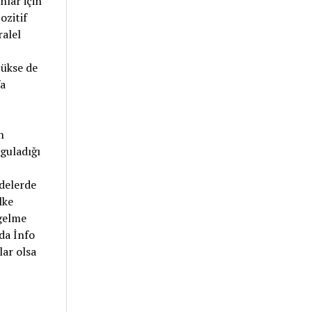
nlar için
ozitif
ralel
zükse de
fa
n
guladığı
adelerde
lke
 gelme
da İnfo
lar olsa