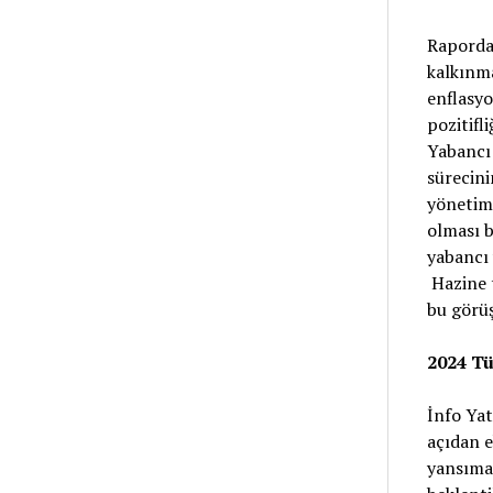
Raporda,
kalkınma
enflasyo
pozitifl
Yabancı 
sürecini
yönetimi
olması b
yabancı 
Hazine t
bu görüş
2024 Tü
İnfo Yat
açıdan e
yansımas