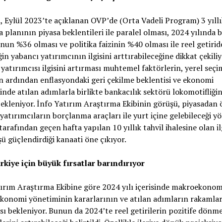
 Eylül 2023’te açıklanan OVP’de (Orta Vadeli Program) 3 yıllı
 planının piyasa beklentileri ile paralel olması, 2024 yılında 
nun %36 olması ve politika faizinin %40 olması ile reel getirid
iğin yabancı yatırımcının ilgisini arttırabileceğine dikkat çekiliy
yatırımcısı ilgisini artırması muhtemel faktörlerin, yerel seçi
n ardından enflasyondaki geri çekilme beklentisi ve ekonomi
nde atılan adımlarla birlikte bankacılık sektörü lokomotifliği
ekleniyor. İnfo Yatırım Araştırma Ekibinin görüşü, piyasadan
yatırımcıların borçlanma araçları ile yurt içine gelebileceği y
arafından geçen hafta yapılan 10 yıllık tahvil ihalesine olan il
ü güçlendirdiği kanaati öne çıkıyor.
rkiye için büyük fırsatlar barındırıyor
ırım Araştırma Ekibine göre 2024 yılı içerisinde makroekonom
konomi yönetiminin kararlarının ve atılan adımların rakamla
ı bekleniyor. Bunun da 2024’te reel getirilerin pozitife dönme