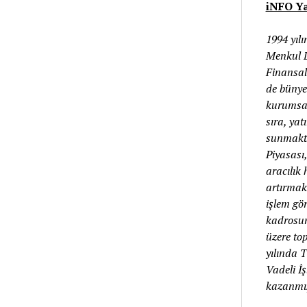
iNFO Ya
1994 yıl
Menkul D
Finansal
de bünye
kurumsal
sıra, ya
sunmakta
Piyasası,
aracılık 
artırmakt
işlem gö
kadrosunu
üzere to
yılında 
Vadeli İ
kazanmış