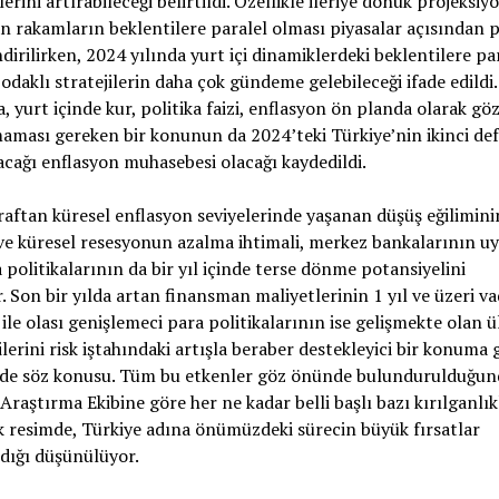
erini artırabileceği belirtildi. Özellikle ileriye dönük projeksiyo
n rakamların beklentilere paralel olması piyasalar açısından p
dirilirken, 2024 yılında yurt içi dinamiklerdeki beklentilere pa
daklı stratejilerin daha çok gündeme gelebileceği ifade edildi.
 yurt içinde kur, politika faizi, enflasyon ön planda olarak gö
ması gereken bir konunun da 2024’teki Türkiye’nin ikinci de
cağı enflasyon muhasebesi olacağı kaydedildi.
raftan küresel enflasyon seviyelerinde yaşanan düşüş eğilimini
e küresel resesyonun azalma ihtimali, merkez bankalarının uy
a politikalarının da bir yıl içinde terse dönme potansiyelini
r.
Son
bir yılda artan finansman maliyetlerinin 1 yıl ve üzeri v
ile olası genişlemeci para politikalarının ise gelişmekte olan ü
erini risk iştahındaki artışla beraber destekleyici bir konuma
i de söz konusu. Tüm bu etkenler göz önünde bulundurulduğun
Araştırma Ekibine göre her ne kadar belli başlı bazı kırılganlık
 resimde, Türkiye adına önümüzdeki sürecin büyük fırsatlar
dığı düşünülüyor.