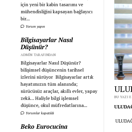
için yeni bir kabin tasarımı ve
mühendisliğini kapsayan bağlayıcı
bir...
Yorum yapın
Bilgisayarlar Nasıl
Düşünür?
ADMIN TARAFINDAN
Bilgisayarlar Nasıl Düşünür?
bilişimsel düşüncenin tarihsel
izlerini sürüyor Bilgisayarlar artık
hayatımızın tüm alanında;
ULU
sürücüsüz araçlar, akıllı evler, yapay
BU YAZI E
zekâ… Haliyle bilgi işlemsel
düşünce, okul müfredatlarına...
ULUDAĞ
Yorumlar kapatıldı
ULUDAĞ
Beko Eurocucina