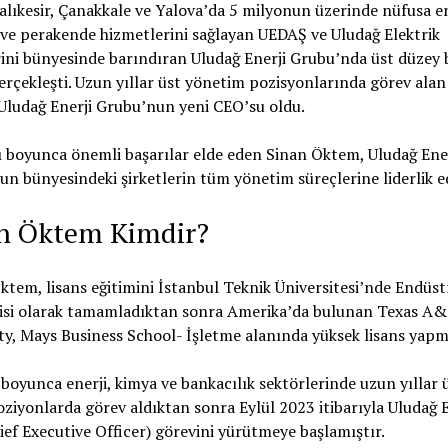
alıkesir, Çanakkale ve Yalova’da 5 milyonun üzerinde nüfusa en
ve perakende hizmetlerini sağlayan UEDAŞ ve Uludağ Elektrik
rini bünyesinde barındıran Uludağ Enerji Grubu’nda üst düzey 
rçekleşti. Uzun yıllar üst yönetim pozisyonlarında görev alan
Uludağ Enerji Grubu’nun yeni CEO’su oldu.
ı boyunca önemli başarılar elde eden Sinan Öktem, Uludağ Ener
n bünyesindeki şirketlerin tüm yönetim süreçlerine liderlik e
n Öktem Kimdir?
ktem, lisans eğitimini İstanbul Teknik Üniversitesi’nde
Endüst
si olarak tamamladıktan sonra Amerika’da bulunan Texas A
ty, Mays Business School- İşletme alanında
yüksek lisans yapmı
 boyunca enerji, kimya ve bankacılık sektörlerinde uzun yıllar 
ziyonlarda görev aldıktan sonra Eylül 2023 itibarıyla Uludağ E
ef Executive Officer) görevini yürütmeye başlamıştır.