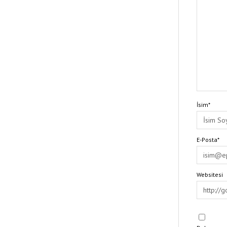
İsim*
E-Posta*
Websitesi