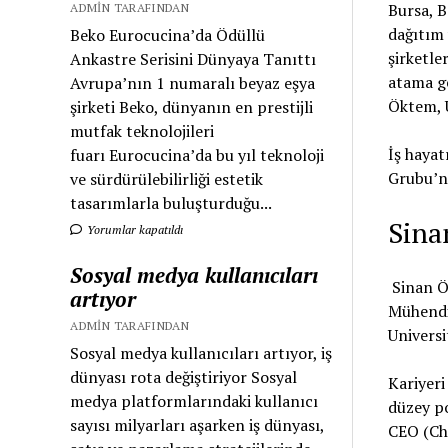
Bursa, B
ADMIN TARAFINDAN
dağıtım 
Beko Eurocucina’da Ödüllü
şirketle
Ankastre Serisini Dünyaya Tanıttı
atama
ge
Avrupa’nın 1 numaralı beyaz eşya
Öktem, 
şirketi Beko, dünyanın en prestijli
mutfak teknolojileri
İş hayat
fuarı Eurocucina’da bu yıl teknoloji
Grubu’nu
ve sürdürülebilirliği estetik
tasarımlarla buluşturduğu...
Sina
Yorumlar kapatıldı
Sosyal medya kullanıcıları
Sinan Ö
artıyor
Mühendi
ADMIN TARAFINDAN
Universi
Sosyal medya kullanıcıları artıyor, iş
dünyası rota değiştiriyor Sosyal
Kariyeri
medya platformlarındaki kullanıcı
düzey po
sayısı milyarları aşarken iş dünyası,
CEO (Chi