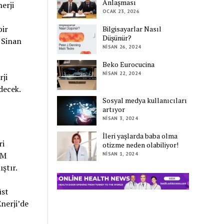
Anlaşması
erji
OCAK 23, 2026
bir
Bilgisayarlar Nasıl
Düşünür?
 Sinan
NISAN 26, 2024
Beko Eurocucina
NISAN 22, 2024
ji
decek.
Sosyal medya kullanıcıları
artıyor
NISAN 3, 2024
İleri yaşlarda baba olma
ri
otizme neden olabiliyor!
&M
NISAN 1, 2024
ştır.
üst
nerji’de