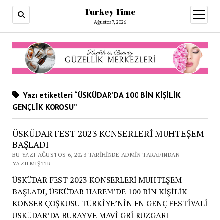
Turkey Time
menüy
aç
Ağustos 7, 2026
Yazı etiketleri “ÜSKÜDAR’DA 100 BİN KİŞİLİK
GENÇLİK KOROSU”
ÜSKÜDAR FEST 2023 KONSERLERİ MUHTEŞEM
BAŞLADI
BU YAZI AĞUSTOS 6, 2023 TARIHINDE ADMIN TARAFINDAN
YAZILMIŞTIR.
ÜSKÜDAR FEST 2023 KONSERLERİ MUHTEŞEM
BAŞLADI, ÜSKÜDAR HAREM’DE 100 BİN KİŞİLİK
KONSER ÇOŞKUSU TÜRKİYE’NİN EN GENÇ FESTİVALİ
ÜSKÜDAR’DA BURAYVE MAVİ GRİ RÜZGARI