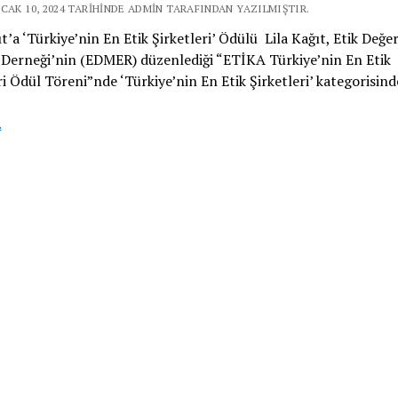
CAK 10, 2024 TARIHINDE ADMIN TARAFINDAN YAZILMIŞTIR.
ıt’a ‘Türkiye’nin En Etik Şirketleri’ Ödülü Lila Kağıt, Etik Değer
 Derneği’nin (EDMER) düzenlediği “ETİKA Türkiye’nin En Etik
ri Ödül Töreni”nde ‘Türkiye’nin En Etik Şirketleri’ kategorisin
Lila
.
Kağıt’a
‘Türkiye’nin
En
Etik
Şirketleri’ Ödülü