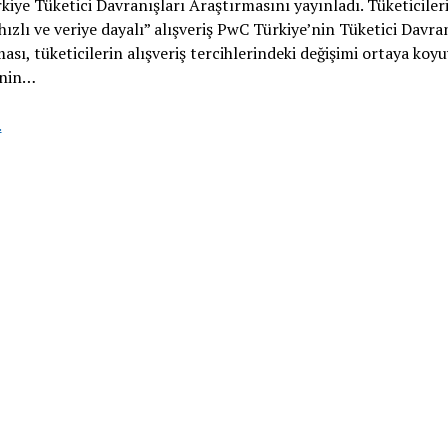
iye Tüketici Davranışları Araştırmasını yayınladı. Tüketiciler
“hızlı ve veriye dayalı” alışveriş PwC Türkiye’nin Tüketici Davra
ası, tüketicilerin alışveriş tercihlerindeki değişimi ortaya koyu
inin…
Tüketicilerin
.
tercihi
“hızlı
ve
veriye
dayalı”
alışveriş