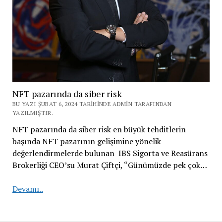
NFT pazarında da siber risk
BU YAZI ŞUBAT 6, 2024 TARIHINDE ADMIN TARAFINDAN
YAZILMIŞTIR.
NFT pazarında da siber risk en büyük tehditlerin
başında NFT pazarının gelişimine yönelik
değerlendirmelerde bulunan IBS Sigorta ve Reasürans
Brokerliği CEO’su Murat Çiftçi, “Günümüzde pek çok…
NFT
Devamı..
pazarında
da