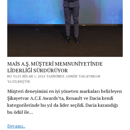
MAİS A.Ş. MÜŞTERİ MEMNUNİYETİNDE
LİDERLİĞİ SÜRDÜRÜYOR
BU YAZI NISAN 1, 2024 TARIHINDE ADMIN TARAFINDAN
YAZILMIŞTIR.
Müşteri deneyimini en iyi yöneten markaları belirleyen
Şikayetvar A.C.E Awards’ta, Renault ve Dacia kendi
kategorilerinde bu yıl da lider seçildi. Dacia kazandığı
bu ödül ile…
MAİS
Devamı..