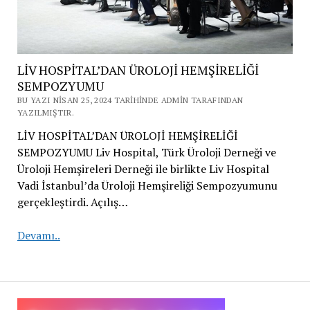
LİV HOSPİTAL’DAN ÜROLOJİ HEMŞİRELİĞİ
SEMPOZYUMU
BU YAZI NISAN 25, 2024 TARIHINDE ADMIN TARAFINDAN
YAZILMIŞTIR.
LİV HOSPİTAL’DAN ÜROLOJİ HEMŞİRELİĞİ
SEMPOZYUMU Liv Hospital, Türk Üroloji Derneği ve
Üroloji Hemşireleri Derneği ile birlikte Liv Hospital
Vadi İstanbul’da Üroloji Hemşireliği Sempozyumunu
gerçekleştirdi. Açılış…
LİV
Devamı..
HOSPİTAL’DAN
ÜROLOJİ
HEMŞİRELİĞİ
SEMPOZYUMU