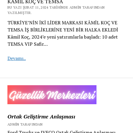
KÂMİL KOÇ VE TEMSA
BU YAZI ŞUBAT 11, 2024 TARIHINDE ADMIN TARAFINDAN
YAZILMIŞTIR.
TÜRKİYE’NİN İKİ LİDER MARKASI KÂMİL KOÇ VE
TEMSA İŞ BİRLİKLERİNE YENİ BİR HALKA EKLEDİ
Kâmil Koç, 2024’e yeni yatırımlarla başladı: 10 adet
TEMSA VIP Safir…
KÂMİL
Devamı..
KOÇ
VE
TEMSA
Ortak Geliştirme Anlaşması
ADMIN TARAFINDAN
Ford Trucks ve IVECO Ortak Geliştirme Anlaşması