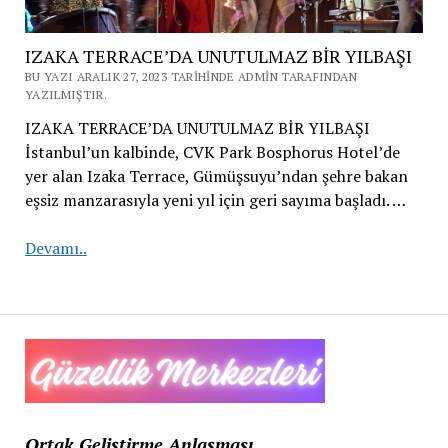
IZAKA TERRACE’DA UNUTULMAZ BİR YILBAŞI
BU YAZI ARALIK 27, 2023 TARIHINDE ADMIN TARAFINDAN
YAZILMIŞTIR.
IZAKA TERRACE’DA UNUTULMAZ BİR YILBAŞI
İstanbul’un kalbinde, CVK Park Bosphorus Hotel’de
yer alan Izaka Terrace, Gümüşsuyu’ndan şehre bakan
eşsiz manzarasıyla yeni yıl için geri sayıma başladı. …
IZAKA
Devamı..
TERRACE’DA UNUTULMAZ
BİR
YILBAŞI
Ortak Geliştirme Anlaşması