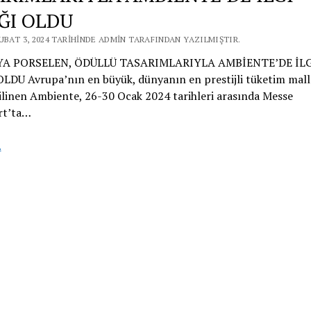
ĞI OLDU
UBAT 3, 2024 TARIHINDE ADMIN TARAFINDAN YAZILMIŞTIR.
A PORSELEN, ÖDÜLLÜ TASARIMLARIYLA AMBİENTE’DE İLG
DU Avrupa’nın en büyük, dünyanın en prestijli tüketim malla
ilinen Ambiente, 26-30 Ocak 2024 tarihleri arasında Messe
rt’ta…
KÜTAHYA
.
PORSELEN,
ÖDÜLLÜ
TASARIMLARIYLA
AMBİENTE’DE
İLGİ
ODAĞI
OLDU