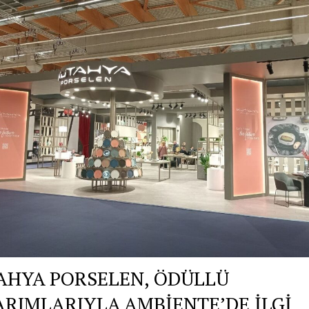
AHYA PORSELEN, ÖDÜLLÜ
ARIMLARIYLA AMBİENTE’DE İLGİ