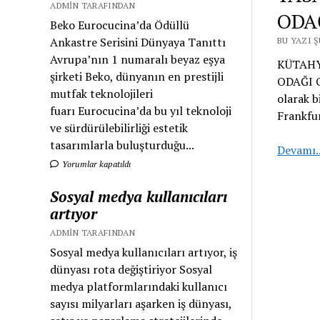
ADMIN TARAFINDAN
ODA
Beko Eurocucina’da Ödüllü
Ankastre Serisini Dünyaya Tanıttı
BU YAZI Ş
Avrupa’nın 1 numaralı beyaz eşya
KÜTAHY
şirketi Beko, dünyanın en prestijli
ODAĞI OL
mutfak teknolojileri
olarak b
fuarı Eurocucina’da bu yıl teknoloji
Frankfu
ve sürdürülebilirliği estetik
tasarımlarla buluşturduğu...
Devamı.
Yorumlar kapatıldı
Sosyal medya kullanıcıları
artıyor
ADMIN TARAFINDAN
Sosyal medya kullanıcıları artıyor, iş
dünyası rota değiştiriyor Sosyal
medya platformlarındaki kullanıcı
sayısı milyarları aşarken iş dünyası,