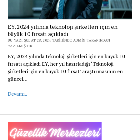
EY, 2024 yılında teknoloji şirketleri için en
büyük 10 fırsatı açıkladı
BU YAZI ŞUBAT 28, 2024 TARIHINDE ADMIN TARAFINDAN
YAZILMIŞTIR.
EY, 2024 yılında teknoloji şirketleri için en büyük 10
fırsatı açıkladı EY, her yıl hazırladığı ‘Teknoloji
şirketleri için en büyük 10 fırsat’ araştırmasının en
güncel…
EY,
Devamı..
2024
yılında
teknoloji
şirketleri
için
en