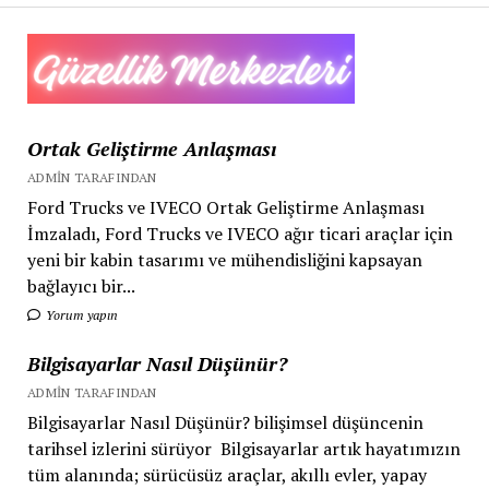
nitelikli
ve
eğitimli
genç
iş
gücü
Ortak Geliştirme Anlaşması
sağlayan
ADMIN TARAFINDAN
Ford Trucks ve IVECO Ortak Geliştirme Anlaşması
İmzaladı, Ford Trucks ve IVECO ağır ticari araçlar için
yeni bir kabin tasarımı ve mühendisliğini kapsayan
bağlayıcı bir...
Yorum yapın
Bilgisayarlar Nasıl Düşünür?
ADMIN TARAFINDAN
Bilgisayarlar Nasıl Düşünür? bilişimsel düşüncenin
tarihsel izlerini sürüyor Bilgisayarlar artık hayatımızın
tüm alanında; sürücüsüz araçlar, akıllı evler, yapay