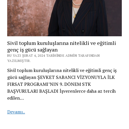
Sivil toplum kuruluşlarına nitelikli ve eğitimli
genç iş gücü sağlayan
BU YAZI ŞUBAT 4, 2024 TARIHINDE ADMIN TARAFINDAN
YAZILMIŞTIR.
Sivil toplum kuruluşlarına nitelikli ve eğitimli genç iş
gücü sağlayan ŞEVKET SABANCI VİZYONUYLA İLK
FIRSAT PROGRAMI’NIN 9. DÖNEM STK
BAŞVURULARI BAŞLADI İşverenlerce daha az tercih
edilen…
Sivil
Devamı..
toplum
kuruluşlarına