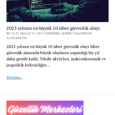
2023 yılının en büyük 10 siber güvenlik olayı
BU YAZI ARALIK 27, 2023 TARIHINDE ADMIN TARAFINDAN
YAZILMIŞTIR.
2023 yılının en büyük 10 siber güvenlik olayı Siber
güvenlik alanında büyük olayların yaşandığı bir yıl
daha geride kaldı. Tehdit aktörleri, makroekonomik ve
jeopolitik belirsizliğin…
2023
Devamı..
yılının
en
büyük
10
siber
güvenlik