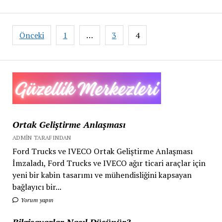
parlayan
yıldızı:
EÜ
Yazı
Önceki
1
…
3
4
Çeşme
sayfalaması
Turizm
Fakültesi
Ortak Geliştirme Anlaşması
ADMIN TARAFINDAN
Ford Trucks ve IVECO Ortak Geliştirme Anlaşması
İmzaladı, Ford Trucks ve IVECO ağır ticari araçlar için
yeni bir kabin tasarımı ve mühendisliğini kapsayan
bağlayıcı bir...
Yorum yapın