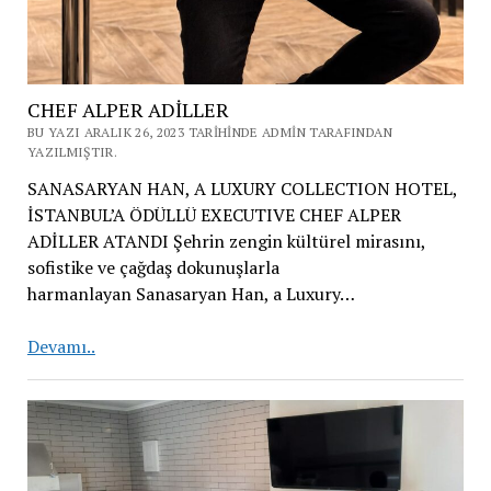
CHEF ALPER ADİLLER
BU YAZI ARALIK 26, 2023 TARIHINDE ADMIN TARAFINDAN
YAZILMIŞTIR.
SANASARYAN HAN, A LUXURY COLLECTION HOTEL,
İSTANBUL’A ÖDÜLLÜ EXECUTIVE CHEF ALPER
ADİLLER ATANDI Şehrin zengin kültürel mirasını,
sofistike ve çağdaş dokunuşlarla
harmanlayan Sanasaryan Han, a Luxury…
CHEF
Devamı..
ALPER
ADİLLER