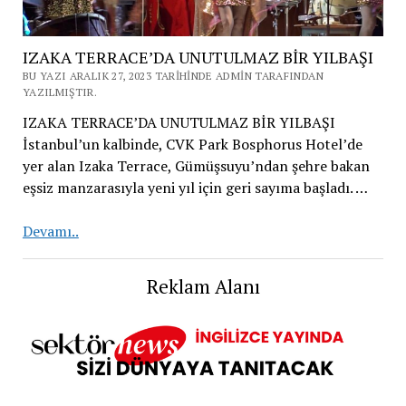
IZAKA TERRACE’DA UNUTULMAZ BİR YILBAŞI
BU YAZI ARALIK 27, 2023 TARIHINDE ADMIN TARAFINDAN
YAZILMIŞTIR.
IZAKA TERRACE’DA UNUTULMAZ BİR YILBAŞI
İstanbul’un kalbinde, CVK Park Bosphorus Hotel’de
yer alan Izaka Terrace, Gümüşsuyu’ndan şehre bakan
eşsiz manzarasıyla yeni yıl için geri sayıma başladı. …
IZAKA
Devamı..
TERRACE’DA UNUTULMAZ
BİR
Reklam Alanı
YILBAŞI